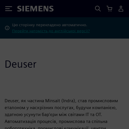
Siemens
Цю сторінку перекладено автоматично.
Перейти натомість до англійської версії?
Deuser
Deuser, як частина Minsait (Indra), став промисловим
еталоном у наскрізних послугах, будучи компанією,
здатною усунути бар'єри між світами ІТ та ОТ.
Автоматизація процесів, промислова та спільна
робототехніка, промислові комунікації, центри