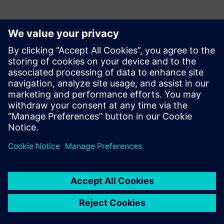
Рух
Service
Послуги, що допомагають замовнику впроваджувати,
інтегрувати, експлуатувати або підтримувати продукти/
рішення Siemens Xcelerator