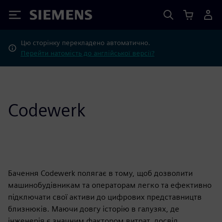
Siemens
Цю сторінку перекладено автоматично.
Перейти натомість до англійської версії?
Codewerk
Бачення Codewerk полягає в тому, щоб дозволити
машинобудівникам та операторам легко та ефективно
підключати свої активи до цифрових представництв
близнюків. Маючи довгу історію в галузях, де
інженерія є значним фактором витрат, досвід