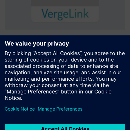
VergeLink
VergeLink — це сучасне рішення для універсального
підключення Industry 4.0, яке допомагає збирати всі
необхідні дані, підтримувати низькі витрати та швидко
розвивати ваш випадок використання IoT. За
допомогою VergeLink ви можете н...
Докладніше