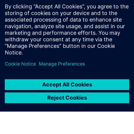
Увімкніть відстеження в реальному часі інфузійних
насосів CODAN за допомогою інтегрованої технології
Bluetooth Low Energy. Система забезпечує постійну
видимість розташування в лікарняних середовищах,
покращуючи доступність обладна...
Докладніше