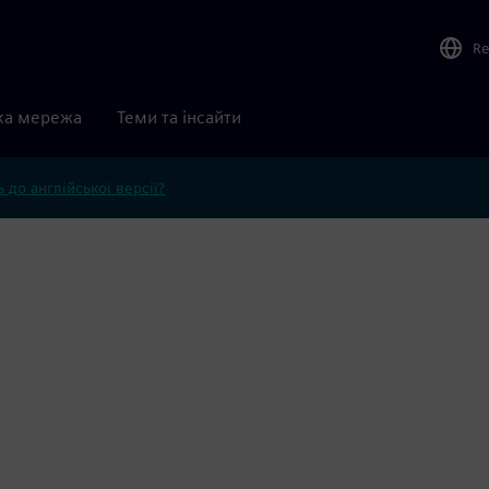
Re
ка мережа
Теми та інсайти
 до англійської версії?