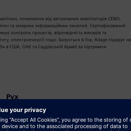
алітики, починаючи від автономних аналізаторів CEMS,
д ключ та хмарних інформаційних панелей. Сертифікований
имує контроль процесів, відповідність викидів та
енту, електроенергії тощо. Базується в Гоа, Adage лідирує на
би в США, ОАЕ та Саудівській Аравії за підтримки
Рух
Service
Послуги, що допомагають замовнику впроваджувати,
інтегрувати, експлуатувати або підтримувати
продукти/рішення Siemens Xcelerator