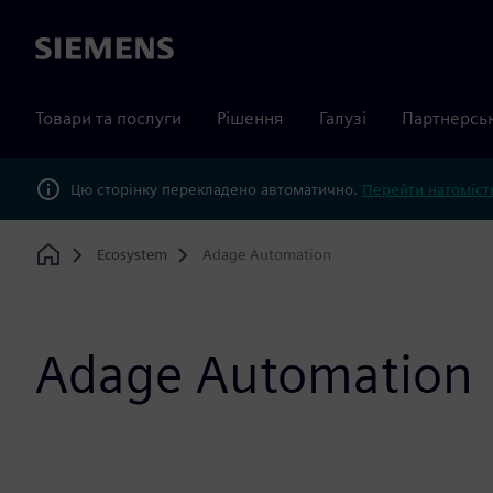
Siemens
Товари та послуги
Рішення
Галузі
Партнерсь
Цю сторінку перекладено автоматично.
Перейти натомість
Ecosystem
Adage Automation
Home
Adage Automation