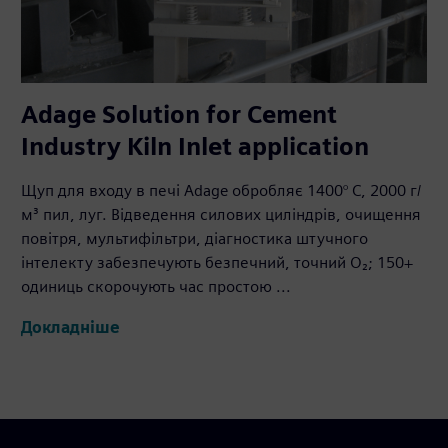
Adage Solution for Cement
Industry Kiln Inlet application
Щуп для входу в печі Adage обробляє 1400° C, 2000 г/
м³ пил, луг. Відведення силових циліндрів, очищення
повітря, мультифільтри, діагностика штучного
інтелекту забезпечують безпечний, точний О₂; 150+
одиниць скорочують час простою ...
Докладніше