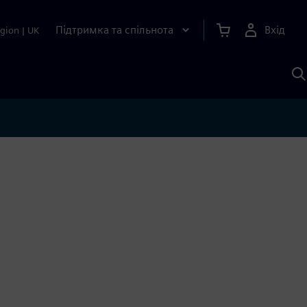
Підтримка та спільнота
Вхід
gion
|
UK
П
д
Ш