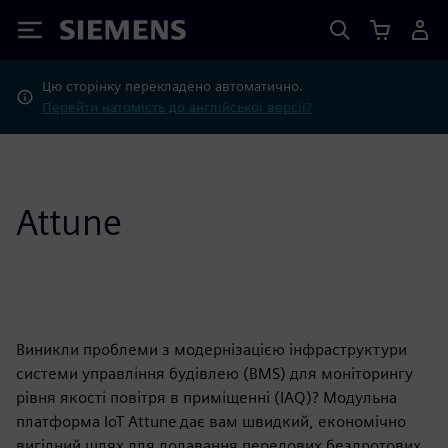
Siemens
Цю сторінку перекладено автоматично.
Перейти натомість до англійської версії?
Attune
Виникли проблеми з модернізацією інфраструктури
системи управління будівлею (BMS) для моніторингу
рівня якості повітря в приміщенні (IAQ)? Модульна
платформа IoT Attune дає вам швидкий, економічно
вигідний шлях для додавання передових бездротових