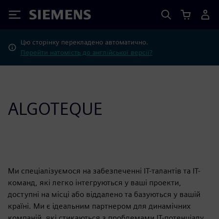
Siemens
Цю сторінку перекладено автоматично.
Перейти натомість до англійської версії?
ALGOTEQUE
Ми спеціалізуємося на забезпеченні ІТ-талантів та ІТ-
команд, які легко інтегруються у ваші проекти,
доступні на місці або віддалено та базуються у вашій
країні. Ми є ідеальним партнером для динамічних
компаній, які стикаються з проблемами ІТ-потенціалу,