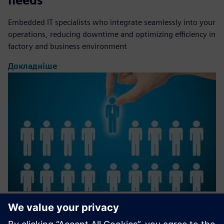
needs
Embedded IT specialists who integrate seamlessly into your
operations, reducing downtime and optimizing efficiency in
factory and business environment
Докладніше
IT Staffing, Nearshore Managed
Teams, End-to-end Projects