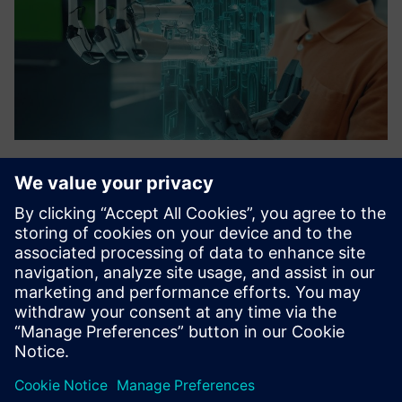
InsightXR
InsightXR робить революцію в аналізі промислових
даних та вирішенні проблем, безперешкодно
інтегруючи технологію XR з потужністю хабів
MindSphere Insights. Ця комплексна програма пропонує
переконливе рішення для візуалізації та вз...
Докладніше