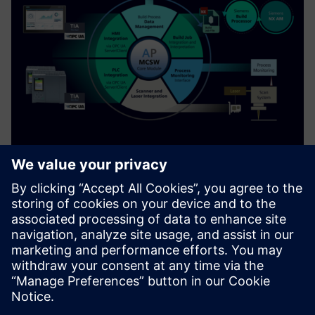
Machine Control Software (MCSW)
for 3D Printers
MCSW is a Runtime Software Framework to orchestrate the
execution of a 3D print job on a 3D printing system
Докладніше