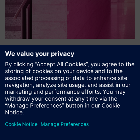
SPC intruder detection
Система виявлення вторгнень SPC acre security
пропонує надійні, надійні рішення для безпеки. Ця
потужна система захищає ваш бізнес та активи за
допомогою інноваційної функції управління
сигналізаціями. Довіряйте акру, щоб забезпеч...
Докладніше