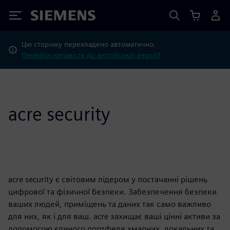
Siemens
Цю сторінку перекладено автоматично.
Перейти натомість до англійської версії?
acre security
acre security є світовим лідером у постачанні рішень
цифрової та фізичної безпеки. Забезпечення безпеки
ваших людей, приміщень та даних так само важливо
для них, як і для ваш. acre захищає ваші цінні активи за
допомогою єдиного портфеля хмарних, локальних та