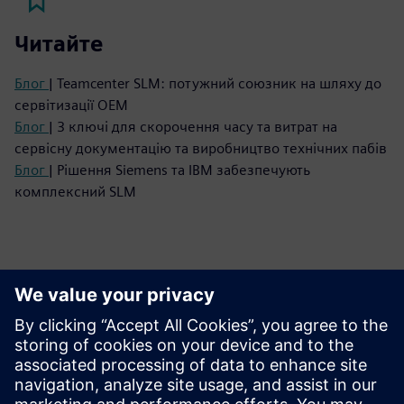
Читайте
Блог
| Teamcenter SLM: потужний союзник на шляху до
сервітизації OEM
Блог
| 3 ключі для скорочення часу та витрат на
сервісну документацію та виробництво технічних пабів
Блог
| Рішення Siemens та IBM забезпечують
комплексний SLM