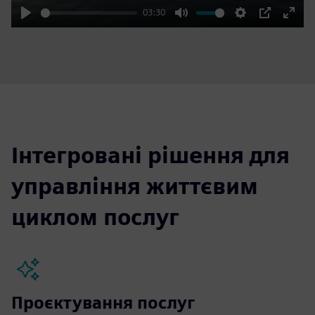
03:30
Play
Mute
Settings
PIP
Enter
fulls
Інтегровані рішення для
управління життєвим
циклом послуг
Проєктування послуг