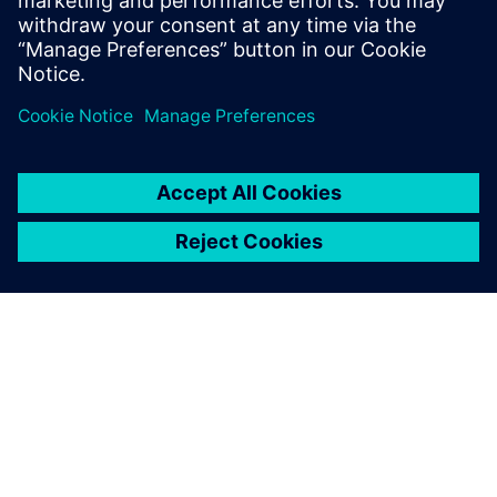
Давайте поговоримо!
Зверніться із запитаннями чи коментарями. Ми тут,
щоб допомогти!
Зв'яжіться з нами