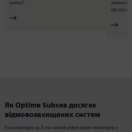
ринку?
знизити в
обслугов
Як Optime Subsea досягає
відмовозахищених систем
Експлуатація на 3 км нижче рівня моря пов'язана з