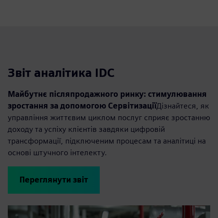
fulls
Звіт аналітика IDC
Майбутнє післяпродажного ринку: стимулювання
зростання за допомогою Сервітизації
Дізнайтеся, як
управління життєвим циклом послуг сприяє зростанню
доходу та успіху клієнтів завдяки цифровій
трансформації, підключеним процесам та аналітиці на
основі штучного інтелекту.
Переглянути звіт