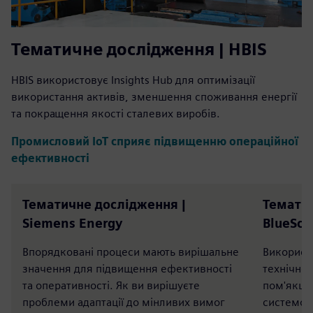
Тематичне дослідження | HBIS
HBIS використовує Insights Hub для оптимізації
використання активів, зменшення споживання енергії
та покращення якості сталевих виробів.
Промисловий IoT сприяє підвищенню операційної
ефективності
Тематичне дослідження |
Тематич
Siemens Energy
BlueSco
Впорядковані процеси мають вирішальне
Використ
значення для підвищення ефективності
технічно
та оперативності. Як ви вирішуєте
пом'якши
проблеми адаптації до мінливих вимог
системою