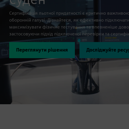
Сертифікація льотної придатності є критично важливою
оборонній галузі. Дізнайтеся, як ефективно підключати
максимізувати фізичне тестування та впевненіше довод
застосовуючи підхід підключеної перевірки та сертифік
Переглянути рішення
Досліджуйте ресу