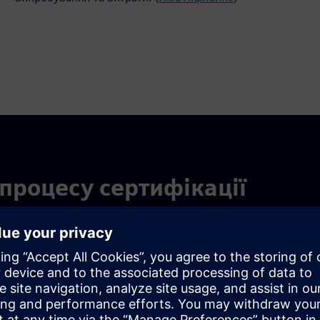
процесу сертифікації
жуйте автоматизацію в планування, планування,
зуйте сертифікацію для нових типів конструкцій.
шення, щоб допомогти вам досягти точного та