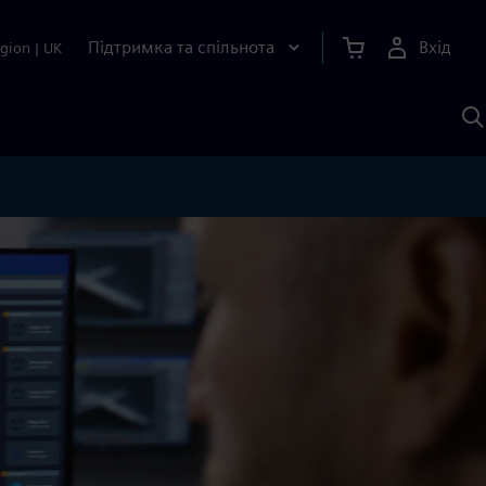
Підтримка та спільнота
Вхід
gion
|
UK
П
д
Ш