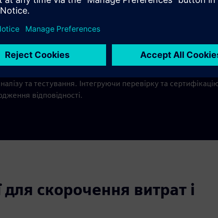
Відстежуваний ланцюжок даних
починаючи з самого раннього етапу (вимоги системної інж
налізу та тестування. Інтегруючи перевірку та сертифікаці
рдження відповідності.
 для скорочення витрат і