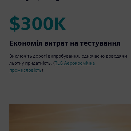
$300K
$300K
Економія витрат на тестування
Виключіть дорогі випробування, одночасно доводячи
льотну придатність. (
TLG Аерокосмічна
промисловість
)