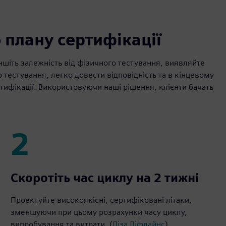
 плану сертифікації
шіть залежність від фізичного тестування, виявляйте
тестування, легко довести відповідність та в кінцевому
ифікації. Використовуючи наші рішення, клієнти бачать
2
2
Скоротіть час циклу на 2 тижні
Проектуйте високоякісні, сертифіковані літаки,
зменшуючи при цьому розрахунки часу циклу,
випробування та витрати. (
Ліза Ліфлайнс
)