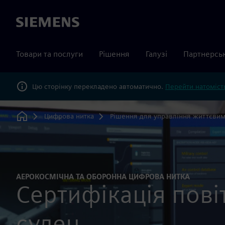
Siemens
Товари та послуги
Рішення
Галузі
Партнерсь
Цю сторінку перекладено автоматично.
Перейти натомість
Цифрова нитка
Рішення для управління життєви
Home
АЕРОКОСМІЧНА ТА ОБОРОННА ЦИФРОВА НИТКА
Сертифікація пові
суден