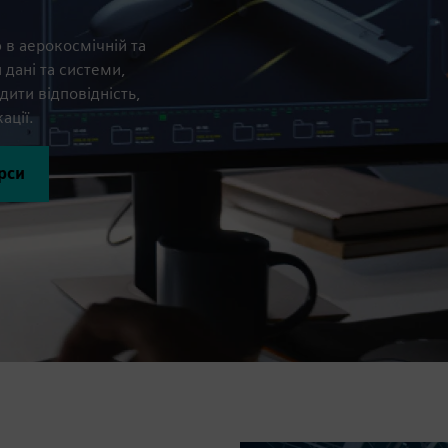
 в аерокосмічній та
 дані та системи,
ити відповідність,
ації.
рси