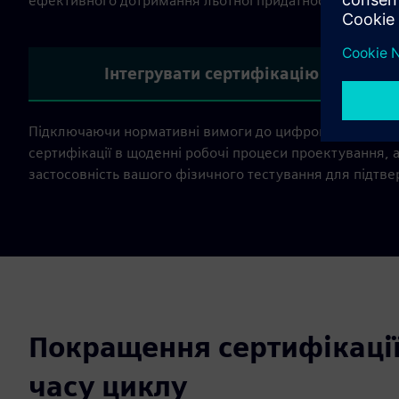
ефективного дотримання льотної придатності.
Інтегрувати сертифікацію
Підключаючи нормативні вимоги до цифрової моделі — 
сертифікації в щоденні робочі процеси проектування, а
застосовність вашого фізичного тестування для підтве
Покращення сертифікації
часу циклу