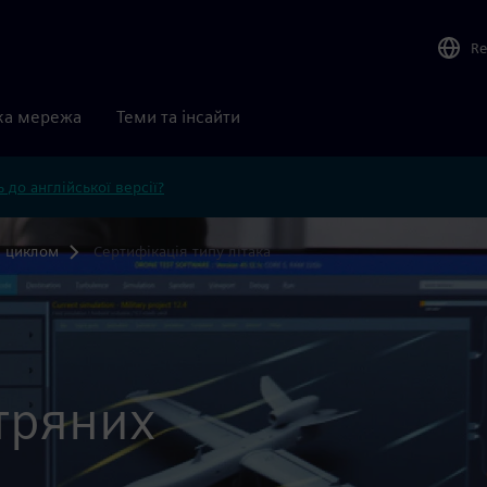
Re
ка мережа
Теми та інсайти
 до англійської версії?
м циклом
Сертифікація типу літака
тряних