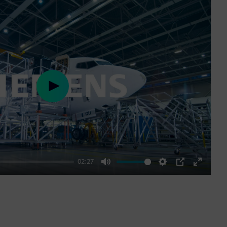
Play
02:27
Mute
Settings
PIP
Enter
fullscre