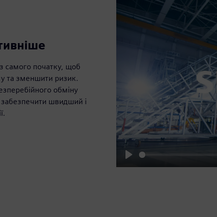
ктивніше
 з самого початку, щоб
лу та зменшити ризик.
безперебійного обміну
б забезпечити швидший і
ї.
Play