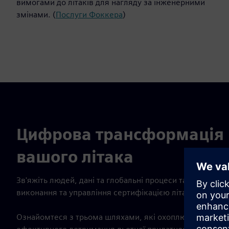
вимогами до літаків для нагляду за інженерними
змінами. (
Послуги Фоккера
)
Цифрова трансформація 
вашого літака
Зв'яжіть людей, дані та глобальні процеси та впровад
виконання та управління сертифікацією літаків. Оптимі
Ознайомтеся з трьома шляхами, які охоплюють наші рі