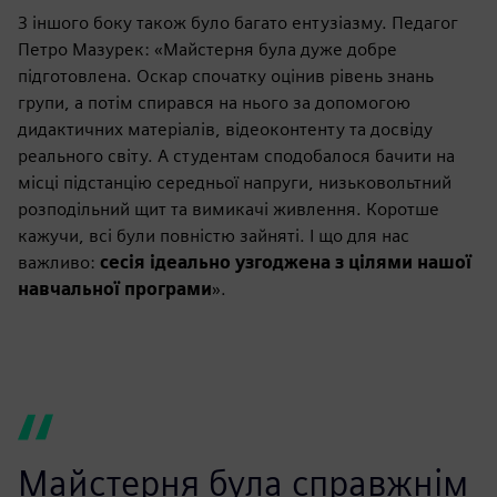
З іншого боку також було багато ентузіазму. Педагог
Петро Мазурек: «Майстерня була дуже добре
підготовлена. Оскар спочатку оцінив рівень знань
групи, а потім спирався на нього за допомогою
дидактичних матеріалів, відеоконтенту та досвіду
реального світу. А студентам сподобалося бачити на
місці підстанцію середньої напруги, низьковольтний
розподільний щит та вимикачі живлення. Коротше
кажучи, всі були повністю зайняті. І що для нас
важливо:
сесія ідеально узгоджена з цілями нашої
навчальної програми
».
Майстерня була справжнім