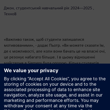
Джон, студентський навчальний рік 2024—2025 ,
ТехноВ
«Важливо також, щоб студенти залишалися
мотивованими», - додає Пьотр. «Ви можете сказати їм,
де є можливості, але коли вони бачать це на власні очі,
це резонує набагато більше. І в цьому відношенні
майстерня в Siemens була опорою. Кілька студентів
одразу запитали про стажування - і Siemens пропонує їх
у широкому діапазоні галузей».
Тим часом Siemens та TechNov вивчають варіанти
продовження цієї першої співпраці. Продовження —
без сумніву!