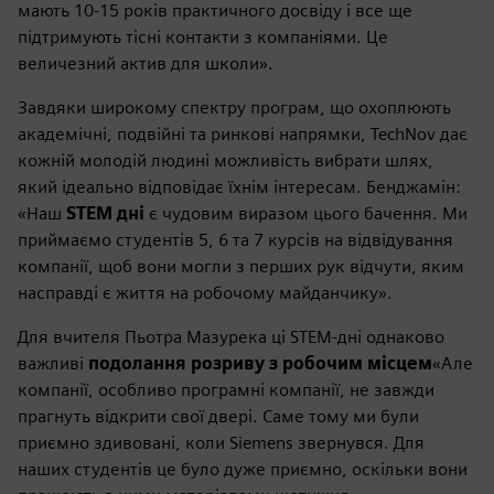
мають 10-15 років практичного досвіду і все ще
підтримують тісні контакти з компаніями. Це
величезний актив для школи».
Завдяки широкому спектру програм, що охоплюють
академічні, подвійні та ринкові напрямки, TechNov дає
кожній молодій людині можливість вибрати шлях,
який ідеально відповідає їхнім інтересам. Бенджамін:
«Наш
STEM дні
є чудовим виразом цього бачення. Ми
приймаємо студентів 5, 6 та 7 курсів на відвідування
компанії, щоб вони могли з перших рук відчути, яким
насправді є життя на робочому майданчику».
Для вчителя Пьотра Мазурека ці STEM-дні однаково
важливі
подолання розриву з робочим місцем
«Але
компанії, особливо програмні компанії, не завжди
прагнуть відкрити свої двері. Саме тому ми були
приємно здивовані, коли Siemens звернувся. Для
наших студентів це було дуже приємно, оскільки вони