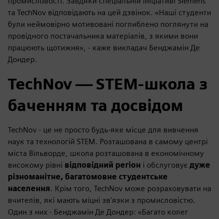
промисловості. Завдяки спеціальній ініціативі Siemens
та TechNov відповідають на цей дзвінок. «Наші студенти
були неймовірно мотивовані поглиблено поглянути на
провідного постачальника матеріалів, з якими вони
працюють щотижня», - каже викладач Бенджамін Де
Дондер.
TechNov — STEM-школа з
баченням та досвідом
TechNov - це не просто будь-яке місце для вивчення
наук та технологій STEM. Розташована в самому центрі
міста Вільворде, школа розташована в економічному
високому рівні
відповідний регіон
і обслуговує
дуже
різноманітне, багатомовне студентське
населення
. Крім того, TechNov може розраховувати на
вчителів, які мають міцні зв'язки з промисловістю.
Один з них - Бенджамін Де Дондер: «Багато колег