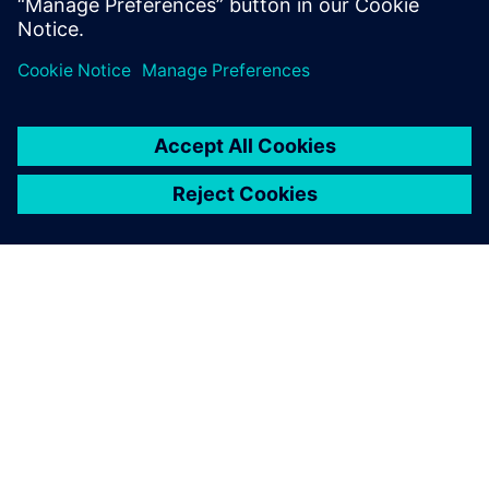
Хочете співпрацювати з нами?
Хочете розпочати співпрацю з Siemens або
шукаєте цікаві можливості стажування для своїх
студентів?
Дайте нам знати