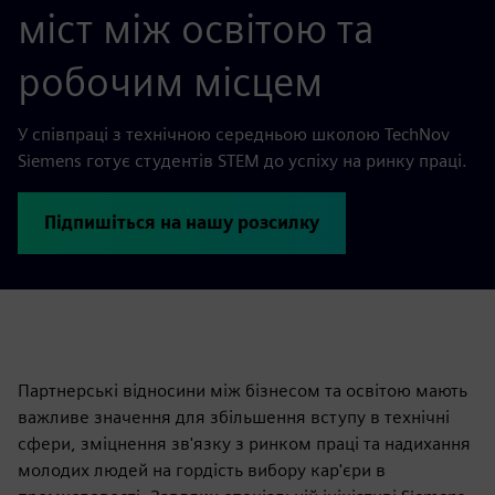
міст між освітою та
робочим місцем
У співпраці з технічною середньою школою TechNov
Siemens готує студентів STEM до успіху на ринку праці.
Підпишіться на нашу розсилку
Партнерські відносини між бізнесом та освітою мають
важливе значення для збільшення вступу в технічні
сфери, зміцнення зв'язку з ринком праці та надихання
молодих людей на гордість вибору кар'єри в