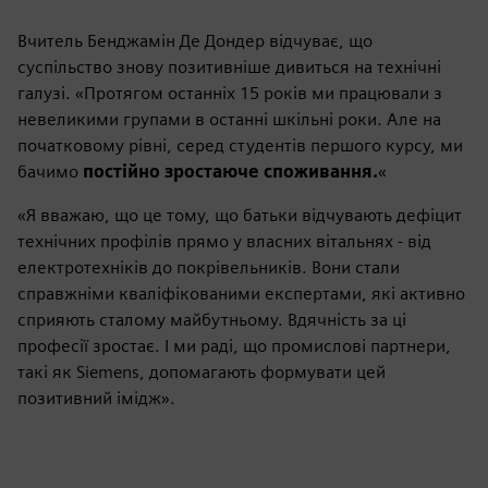
Вчитель Бенджамін Де Дондер відчуває, що
суспільство знову позитивніше дивиться на технічні
галузі. «Протягом останніх 15 років ми працювали з
невеликими групами в останні шкільні роки. Але на
початковому рівні, серед студентів першого курсу, ми
бачимо
постійно зростаюче споживання.
«
«Я вважаю, що це тому, що батьки відчувають дефіцит
технічних профілів прямо у власних вітальнях - від
електротехніків до покрівельників. Вони стали
справжніми кваліфікованими експертами, які активно
сприяють сталому майбутньому. Вдячність за ці
професії зростає. І ми раді, що промислові партнери,
такі як Siemens, допомагають формувати цей
позитивний імідж».