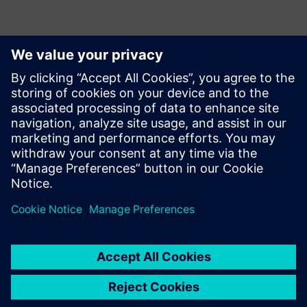
Пошук підтримки SCE
Надішліть нам свої запити щодо підтримки щодо
освіти, досліджень та розробок.
Ваш запит