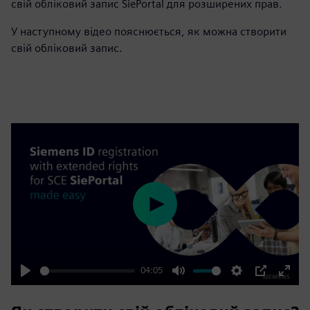
свій обліковий запис SiePortal для розширених прав.
У наступному відео пояснюється, як можна створити
свій обліковий запис.
Play
04:05
Play
Mute
Settings
PIP
Enter
fulls