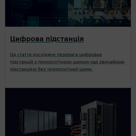
Цифрова підстанція
Ця стаття досліджує переваги цифрових
підстанцій з технологічною шиною над звичайною
підстанцією без технологічної шини.