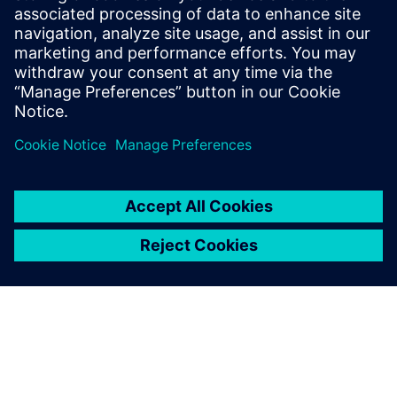
(21C) як потенційне покращення порівняно з
традиційним диференціальним захистом напруги
(87 В) для банків конденсаторів шунту.