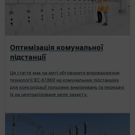
Оптимізація комунальної
підстанції
Ця стаття має на меті обговорити впровадження
технології IEC-61869 на комунальних підстанціях
для консолідації польових вимірювань та передачі
їх на централізоване реле захисту.