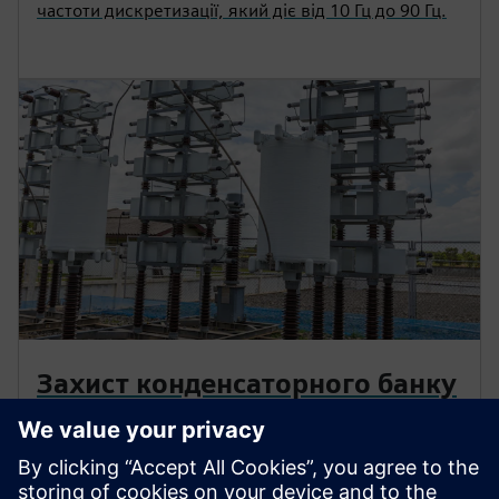
частоти дискретизації, який діє від 10 Гц до 90 Гц.
Захист конденсаторного банку
21C
У статті представлено захист на основі імпедансу