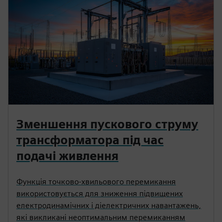
Зменшення пускового струму
трансформатора під час
подачі живлення
Функція точково-хвильового перемикання
використовується для зниження підвищених
електродинамічних і діелектричних навантажень,
які викликані неоптимальним перемиканням