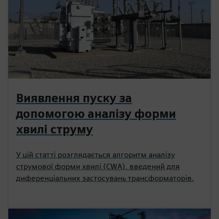
Виявлення пуску за
допомогою аналізу форми
хвилі струму
У цій статті розглядається алгоритм аналізу
струмової форми хвилі (CWA), введений для
диференціальних застосувань трансформаторів.