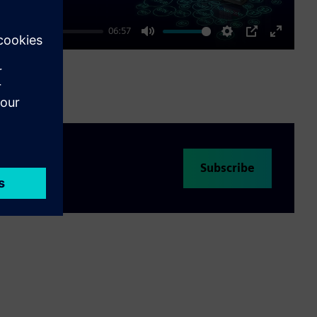
06:57
Mute
Settings
PIP
Enter
fullscre
Subscribe