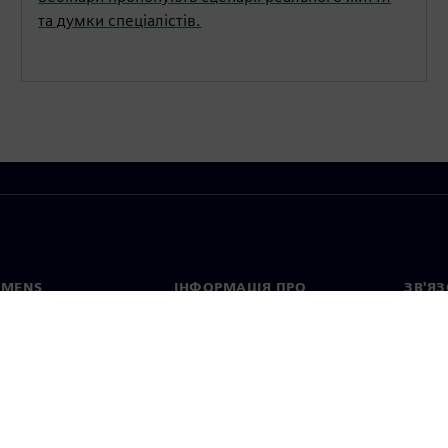
та думки спеціалістів.
EMENS
ІНФОРМАЦІЯ ПРО
ЗВ'ЯЗ
КОМПАНІЮ
с
Конта
Компанія
тво
Предс
Зв'язки з інвесторами
країн
та прес-релізи
Стратегія