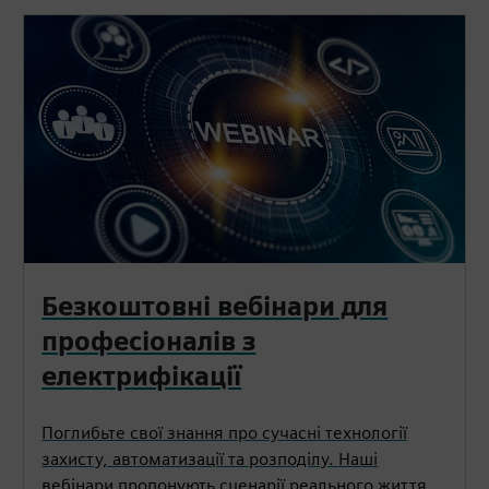
Безкоштовні вебінари для
професіоналів з
електрифікації
Поглибьте свої знання про сучасні технології
захисту, автоматизації та розподілу. Наші
вебінари пропонують сценарії реального життя