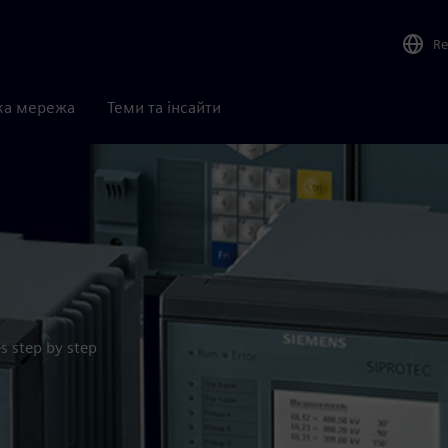
Re
ка мережа
Теми та інсайти
s step by step