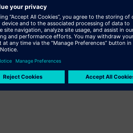
Play
e