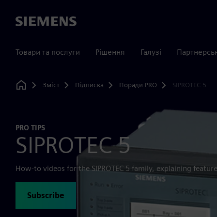
Siemens
Товари та послуги
Рішення
Галузі
Партнерсь
Зміст
Підписка
Поради PRO
SIPROTEC 5
Home
PRO TIPS
SIPROTEC 5
How-to videos for the SIPROTEC 5 family, explaining feature
Subscribe