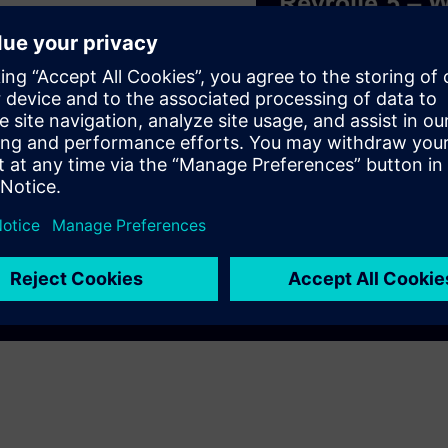
ce
Play
e