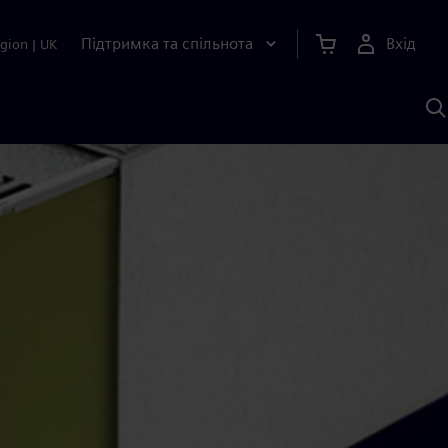
Підтримка та спільнота
Вхід
gion
|
UK
П
д
Ш