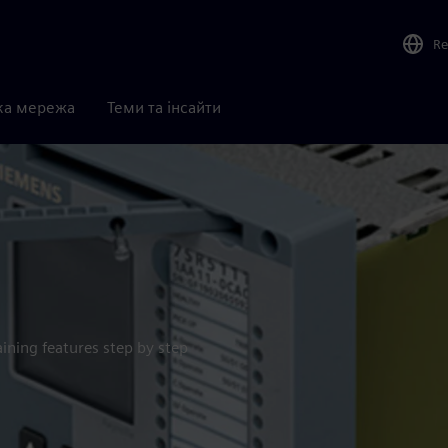
Re
ка мережа
Теми та інсайти
aining features step by step