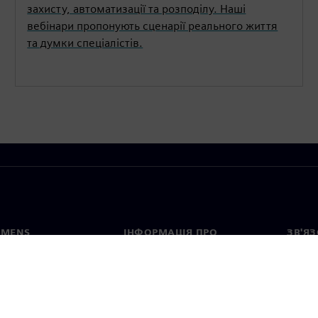
захисту, автоматизації та розподілу. Наші
вебінари пропонують сценарії реального життя
та думки спеціалістів.
EMENS
ІНФОРМАЦІЯ ПРО
ЗВ'ЯЗ
КОМПАНІЮ
с
Конта
Компанія
тво
Предс
Зв'язки з інвесторами
країн
та прес-релізи