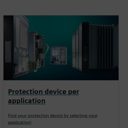
Protection device per
application
Find your protection device by selecting your
application!