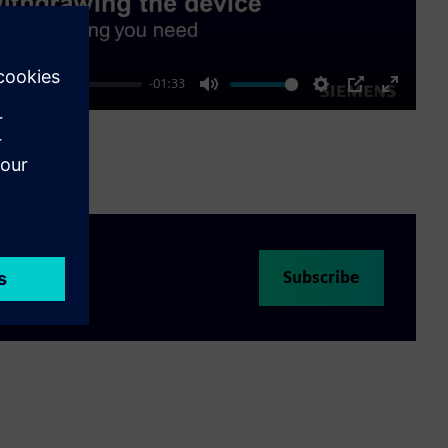
-01:33
Mute
Settings
PIP
Enter
fullscre
Subscribe