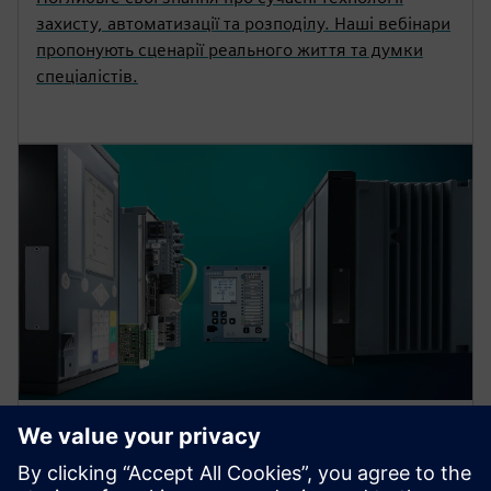
захисту, автоматизації та розподілу. Наші вебінари
пропонують сценарії реального життя та думки
спеціалістів.
Protection device per
application