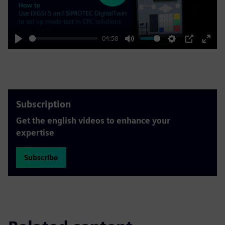
04:58
Play
Mute
Settings
PIP
Enter
fulls
Subscription
Get the english videos to enhance your
expertise
Subscribe