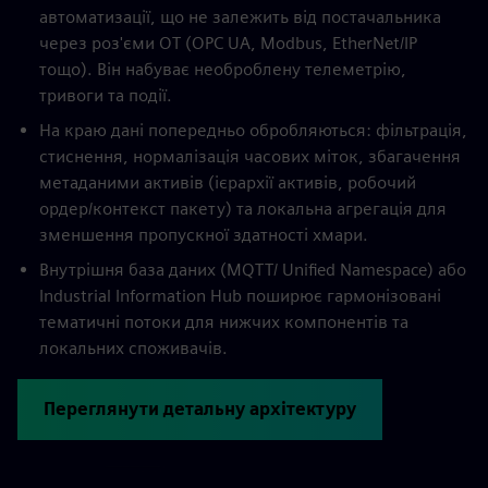
автоматизації, що не залежить від постачальника
через роз'єми OT (OPC UA, Modbus, EtherNet/IP
тощо). Він набуває необроблену телеметрію,
тривоги та події.
На краю дані попередньо обробляються: фільтрація,
стиснення, нормалізація часових міток, збагачення
метаданими активів (ієрархії активів, робочий
ордер/контекст пакету) та локальна агрегація для
зменшення пропускної здатності хмари.
Внутрішня база даних (MQTT/ Unified Namespace) або
Industrial Information Hub поширює гармонізовані
тематичні потоки для нижчих компонентів та
локальних споживачів.
Переглянути детальну архітектуру