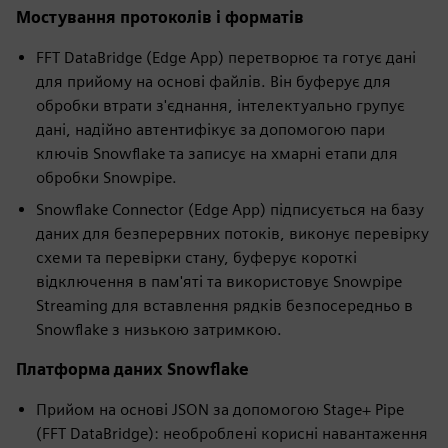
Мостування протоколів і форматів
FFT DataBridge (Edge App) перетворює та готує дані
для прийому на основі файлів. Він буферує для
обробки втрати з'єднання, інтелектуально групує
дані, надійно автентифікує за допомогою пари
ключів Snowflake та записує на хмарні етапи для
обробки Snowpipe.
Snowflake Connector (Edge App) підписується на базу
даних для безперервних потоків, виконує перевірку
схеми та перевірки стану, буферує короткі
відключення в пам'яті та використовує Snowpipe
Streaming для вставлення рядків безпосередньо в
Snowflake з низькою затримкою.
Платформа даних Snowflake
Прийом на основі JSON за допомогою Stage+ Pipe
(FFT DataBridge): необроблені корисні навантаження