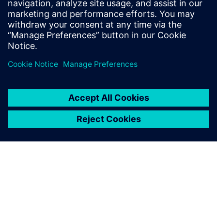
З'єднувач Snowflake (додаток
Edge)
• Підписується на базу даних Industrial Edge для
безперервних потоків даних
• Буферизує дані в пам'яті для коротких
відключень
• Виконує перевірку схеми та перевірку стану
через JDBC
• Передає рядки даних безпосередньо в Snowflake