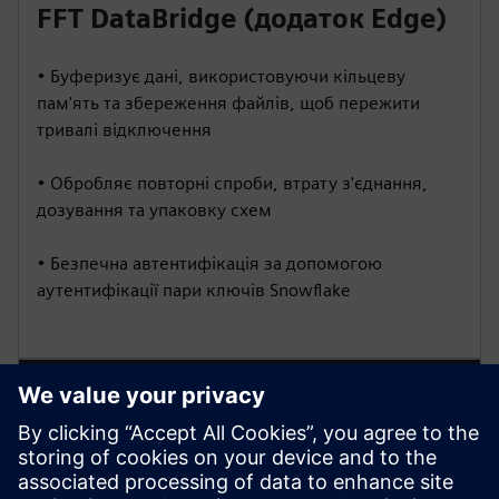
FFT DataBridge (додаток Edge)
• Буферизує дані, використовуючи кільцеву
пам'ять та збереження файлів, щоб пережити
тривалі відключення
• Обробляє повторні спроби, втрату з'єднання,
дозування та упаковку схем
• Безпечна автентифікація за допомогою
аутентифікації пари ключів Snowflake