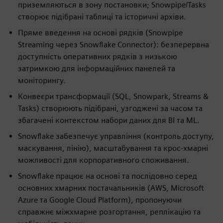
приземляються в зону постановки; Snowpipe/Tasks
створює підібрані таблиці та історичні архіви.
Пряме введення на основі рядків (Snowpipe
Streaming через Snowflake Connector): безперервна
доступність оперативних рядків з низькою
затримкою для інформаційних панелей та
моніторингу.
Конвеєри трансформації (SQL, Snowpark, Streams &
Tasks) створюють підібрані, узгоджені за часом та
збагачені контекстом набори даних для BI та ML.
Snowflake забезпечує управління (контроль доступу,
маскування, лінію), масштабування та крос-хмарні
можливості для корпоративного споживання.
Snowflake працює на основі та послідовно серед
основних хмарних постачальників (AWS, Microsoft
Azure та Google Cloud Platform), пропонуючи
справжнє міжхмарне розгортання, реплікацію та