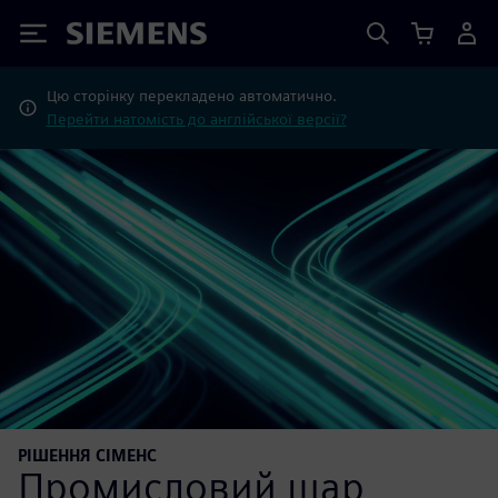
Siemens
Цю сторінку перекладено автоматично.
Перейти натомість до англійської версії?
РІШЕННЯ СІМЕНС
Промисловий шар