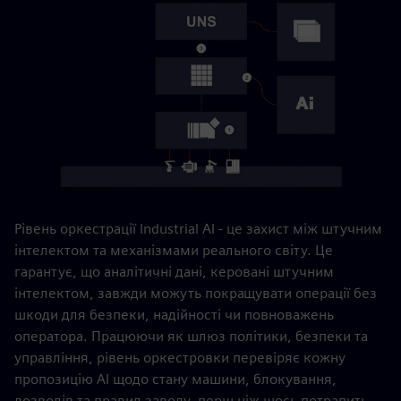
Рівень оркестрації Industrial AI - це захист між штучним
інтелектом та механізмами реального світу. Це
гарантує, що аналітичні дані, керовані штучним
інтелектом, завжди можуть покращувати операції без
шкоди для безпеки, надійності чи повноважень
оператора. Працюючи як шлюз політики, безпеки та
управління, рівень оркестровки перевіряє кожну
пропозицію AI щодо стану машини, блокування,
дозволів та правил заводу, перш ніж щось потрапить