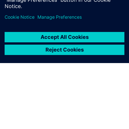
ВінCC ОА
• Контролюйте стан заводу, за яким повинні
слідувати рішення про штучний інтелект
• Використовуйте сигналізації та події як захисні
огорожі
• Надайте операторам чітку видимість дій за
допомогою штучного інтелекту