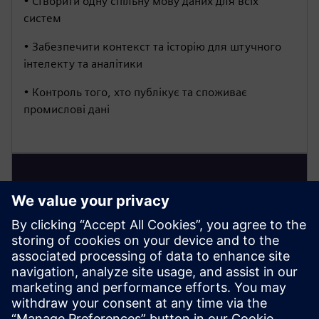
• Створити одну спільну мову даних для всіх
систем
• Забезпечити контекст та історію для штучного
інтелекту та аналітики
• Контроль того, хто публікує та споживає
промислові дані