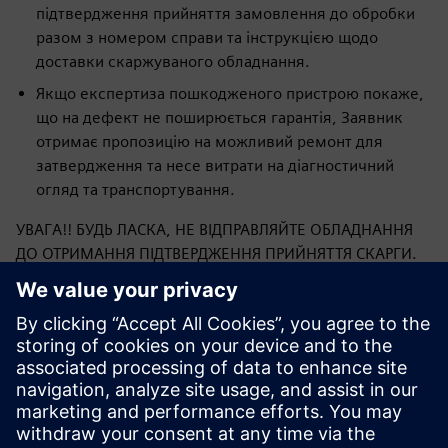
підтвердження прийняття замовлення до обробки
разом з номером справи та інструкцією щодо
доставки скаржуваного обладнання.
Якщо експертиза пошкодженого пристрою покаже,
що на дефект не поширюється гарантія, Заявник
отримає пропозицію на можливий ремонт для
затвердження та несе витрати на діагностичний
огляд та транспортування.
УВАГА!! БУДЬ ЛАСКА, НЕ ВІДПРАВЛЯЙТЕ ОБЛАДНАННЯ
ДО ОТРИМАННЯ ПІДТВЕРДЖЕННЯ ПРИЙНЯТТЯ СКАРГИ.
ПІДТВЕРДЖЕННЯ БУДЕ МІСТИТИ ПРАВИЛЬНУ АДРЕСУ ДЛЯ
ДОСТАВКИ СКАРЖУВАНОГО ТОВАРУ.
Надсилаючи форму, ви підтверджуєте, що прочитали
процедуру скарги Siemens Sp. z o. o. та її прийняття.
Якщо у вас виникли питання або сумніви щодо
заповнення форми, будь ласка, зв'яжіться з нами за
адресою: ics.pl@siemens.com