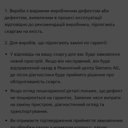
1. Вироби з видимим виробничим дефектом або
дефектом, виявленим в процесі експлуатації
відповідно до рекомендацій виробника, підлягають
скаргам на якість.
2. Для виробів, що підлягають заміні по гарантії:
У відповідь на вашу скаргу для вас буде замовлено
новий пристрій. Якщо він несправний, він буде
відправлений назад в Ремонтний центр Siemens AG,
де після діагностики буде прийнято рішення про
обґрунтованість скарги.
Якщо огляд пошкодженої деталі покаже, що дефект
не поширюється на гарантію, Заявник несе витрати
на заміну пристрою, діагностичний огляд та
транспортування.
Ви отримаєте підтвердження прийняття замовлення
до обробки разом з номером корпусу, датою