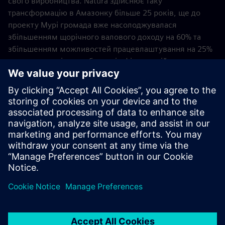
свого виробництва. Natura здійснює таку
трансформацію в Амазонку більше 25 років, ще до
проекту Мурі громада вже насолоджувалася
збільшенням щорічного валового доходу на 60% та
збільшенням можливостей працевлаштування на 25%
завдяки участі у виробництві ефірних олій.
Тепер, коли проект Moiru успішно пройшов
підтвердження концепції, наступні кроки включають
вивчення нових додатків, таких як оптимізація на
основі AI. Крім того, цей підхід служить планом для
інших агропромислових підприємств.
Квітень 2026
Тех4Амазонія