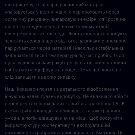
використовується пара: рослинний матеріал
упаковується у великі чани, а пар проходить через
органічну речовину, випаровуючи ефірні олії рослини,
які потім конденсуються на наступному етапі і
відокремлюються від води. Якість кінцевого продукту
залежить серед іншого від того, наскільки рівномірно
пар рухається через матеріал і наскільки стабільним
залишається тиск і температура під час пробігу. Щоб
щоразу досягти найкращих результатів, ми поставили
собі за мету оцифрувати процес. Тому що нічого не
слід залишати на волю випадку.
Наші інженери почали з детального відображення
існуючих налаштувань видобутку. Це включало збір та
перевірку технічних даних, таких як креслення САПР,
схеми трубопроводів та приладів, а також граничні
умови, а потім відвідування на місці, щоб зрозуміти
інфраструктуру кооперативу та експлуатаційні
обмеження агропромислової операції в Амазонії. Ця