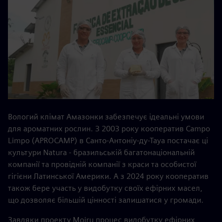
Вологий клімат Амазонки забезпечує ідеальні умови
для ароматних рослин. З 2003 року кооператив Campo
Limpo (APROCAMP) в Санто-Антоніу-ду-Тауа постачає ці
культури Natura - бразильській багатонаціональній
компанії та провідній компанії з краси та особистої
гігієни Латинської Америки. А з 2024 року кооператив
також бере участь у видобутку своїх ефірних масел,
що дозволяє більшій цінності залишатися у громади.
Завдяки проекту Moiru процес видобутку ефірних