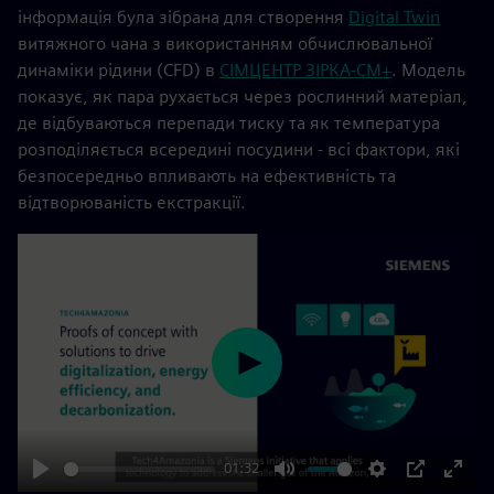
інформація була зібрана для створення
Digital Twin
витяжного чана з використанням обчислювальної
динаміки рідини (CFD) в
СІМЦЕНТР ЗІРКА-СМ+
. Модель
показує, як пара рухається через рослинний матеріал,
де відбуваються перепади тиску та як температура
розподіляється всередині посудини - всі фактори, які
безпосередньо впливають на ефективність та
відтворюваність екстракції.
Play
01:32
Play
Mute
Settings
PIP
Enter