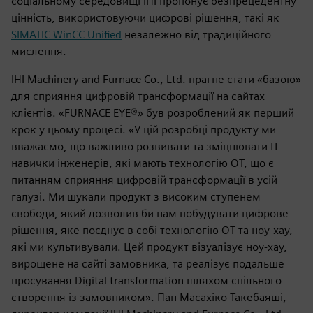
соціальному середовищі IHI пропонує безпрецедентну
цінність, використовуючи цифрові рішення, такі як
SIMATIC WinCC Unified
незалежно від традиційного
мислення.
IHI Machinery and Furnace Co., Ltd. прагне стати «базою»
для сприяння цифровій трансформації на сайтах
клієнтів. «FURNACE EYE®» був розроблений як перший
крок у цьому процесі. «У цій розробці продукту ми
вважаємо, що важливо розвивати та зміцнювати ІТ-
навички інженерів, які мають технологію OT, що є
питанням сприяння цифровій трансформації в усій
галузі. Ми шукали продукт з високим ступенем
свободи, який дозволив би нам побудувати цифрове
рішення, яке поєднує в собі технологію OT та ноу-хау,
які ми культивували. Цей продукт візуалізує ноу-хау,
вирощене на сайті замовника, та реалізує подальше
просування Digital transformation шляхом спільного
створення із замовником». Пан Масахіко Такебаяші,