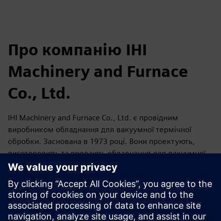
Про компанію IHI
Machinery and Furnace
Co., Ltd.
IHI Machinery and Furnace Co., Ltd. є провідним
виробником обладнання для вакуумної термічної
обробки. Заснована в 1973 році. Вони проектують,
виготовляють та продають обладнання для вакуумної
термічної обробки, яке покращує якість деталей
машин, таких як вакуумні печі для термообробки,
вакуумне обладнання для цементації, гарячі преси та
обладнання для виробництва нових матеріалів.