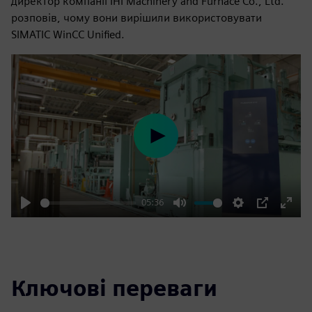
директор компанії IHI Machinery and Furnace Co., Ltd.
розповів, чому вони вирішили використовувати
SIMATIC WinCC Unified.
Play
05:36
Play
Mute
Settings
PIP
Enter
fulls
Ключові переваги