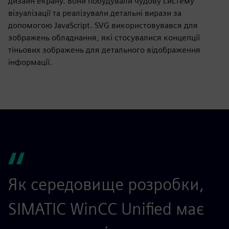
дизайн екрану. Вони побудували чудову систему
візуалізації та реалізували детальні вирази за
допомогою JavaScript. SVG використовувався для
зображень обладнання, які стосувалися концепції
тіньових зображень для детального відображення
інформації.
Як середовище розробки,
SIMATIC WinCC Unified має