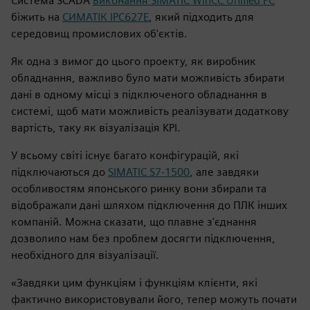
Система SCADA
Виконання SIMATIC WinCC Unified PC
біжить на
СИМАТІК IPC627E
, який підходить для
середовищ промислових об'єктів.
Як одна з вимог до цього проекту, як виробник
обладнання, важливо було мати можливість збирати
дані в одному місці з підключеного обладнання в
системі, щоб мати можливість реалізувати додаткову
вартість, таку як візуалізація KPI.
У всьому світі існує багато конфігурацій, які
підключаються до
SIMATIC S7-1500
, але завдяки
особливостям японського ринку вони збирали та
відображали дані шляхом підключення до ПЛК інших
компаній. Можна сказати, що плавне з'єднання
дозволило нам без проблем досягти підключення,
необхідного для візуалізації.
«Завдяки цим функціям і функціям клієнти, які
фактично використовували його, тепер можуть почати