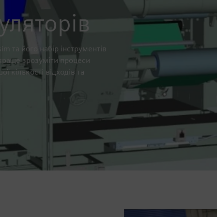
уляторів
 та його набір інструментів
 краще зрозуміти процеси
ї кількості відходів та