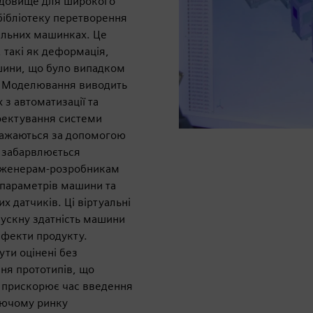
едовище для широкого
бібліотеку перетворення
альних машинках. Це
 такі як деформація,
ашини, що було випадком
. Моделювання виводить
 з автоматизації та
оектування системи
ражаються за допомогою
а забарвлюється
інженерам-розробникам
 параметрів машини та
х датчиків. Ці віртуальні
ускну здатність машини
ефекти продукту.
ти оцінені без
ння прототипів, що
 прискорює час введення
аючому ринку