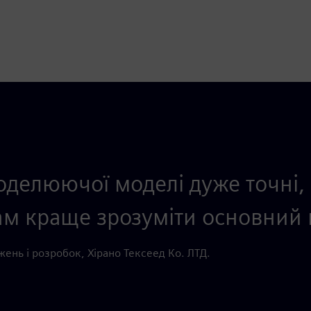
оделюючої моделі дуже точні, а
м краще зрозуміти основний 
жень і розробок, Хірано Тексеед Ко. ЛТД.