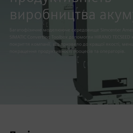
виробництва акум
Багатофізичне моделююче середовище Simcenter Amesim
SIMATIC Converting Toolbox допомогли HIRANO TECSEED
покриття компанії, що призвело до кращої якості, меншо
покращення продуктивності процесів та операторів.