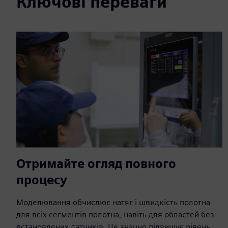
Ключові переваги
Отримайте огляд повного
процесу
Моделювання обчислює натяг і швидкість полотна
для всіх сегментів полотна, навіть для областей без
встановлених датчиків. Це значно підвищує рівень