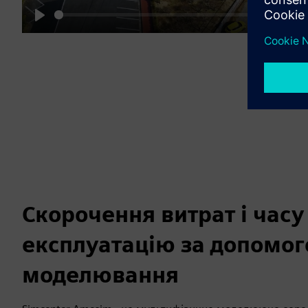
05:22
Play
M
Скорочення витрат і часу
експлуатацію за допомо
моделювання