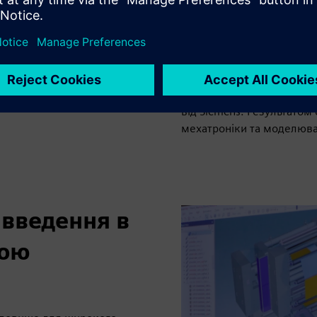
TECSEED співпрацює з Sie
виробництва акумуляторі
ute
Settings
PIP
Enter
близнюка обладнання дл
fullscreen
цифровізації стало впр
машин, яке поєднує мул
покриттям з доменними н
від Siemens. Результатом
мехатроніки та моделюва
 введення в
гою