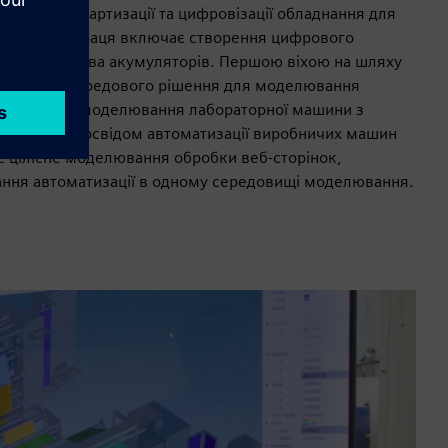
mens у стандартизації та цифровізації обладнання для
в. Ця співпраця включає створення цифрового
я виробництва акумуляторів. Першою віхою на шляху
овадження передового рішення для моделювання
ьтифізичне моделювання лабораторної машини з
оу-хау та досвідом автоматизації виробничих машин
 є цілісне моделювання обробки веб-сторінок,
ння автоматизації в одному середовищі моделювання.