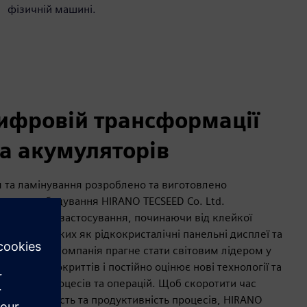
фізичній машині.
ифровій трансформації
а акумуляторів
 та ламінування розроблено та виготовлено
з машинобудування HIRANO TECSEED Co. Ltd.
ьох сферах застосування, починаючи від клейкої
истроїв, таких як рідкокристалічні панельні дисплеї та
их батарей. Компанія прагне стати світовим лідером у
несення покриттів і постійно оцінює нові технології та
ння своїх процесів та операцій. Щоб скоротити час
щити надійність та продуктивність процесів, HIRANO