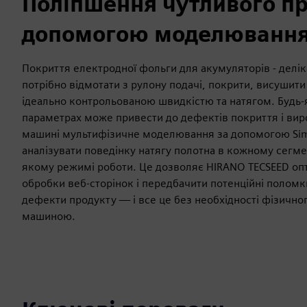
Поліпшення чутливого пр
допомогою моделюванн
Покриття електродної фольги для акумуляторів - делік
потрібно відмотати з рулону подачі, покрити, висушити
ідеально контрольованою швидкістю та натягом. Будь-
параметрах може привести до дефектів покриття і вир
машині мультифізичне моделювання за допомогою Si
аналізувати поведінку натягу полотна в кожному сегме
якому режимі роботи. Це дозволяє HIRANO TECSEED оп
обробки веб-сторінок і передбачити потенційні поломк
дефекти продукту — і все це без необхідності фізичн
машиною.