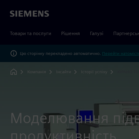
Siemens
Товари та послуги
Рішення
Галузі
Партнерсь
Цю сторінку перекладено автоматично.
Перейти натомість
Компанія
Інсайти
Історії успіху
ХІРАНО ТЕ
Home
Моделювання під
продуктивність