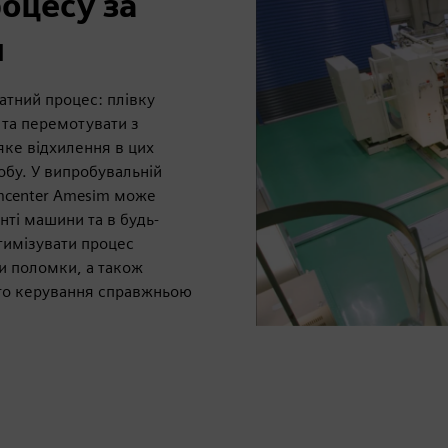
оцесу за
я
атний процес: плівку
 та перемотувати з
яке відхилення в цих
обу. У випробувальній
mcenter Amesim може
нті машини та в будь-
тимізувати процес
и поломки, а також
ого керування справжньою