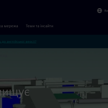
Re
ка мережа
Теми та інсайти
 до англійської версії?
КСЕД
вищує