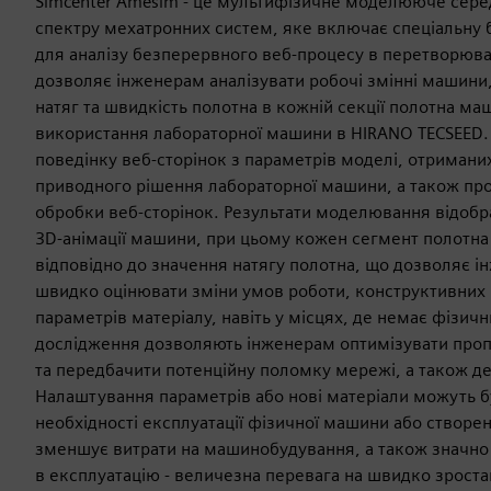
Simcenter Amesim - це мультифізичне моделююче сер
спектру мехатронних систем, яке включає спеціальну 
для аналізу безперервного веб-процесу в перетворюв
дозволяє інженерам аналізувати робочі змінні машини,
натяг та швидкість полотна в кожній секції полотна м
використання лабораторної машини в HIRANO TECSEED
поведінку веб-сторінок з параметрів моделі, отриманих
приводного рішення лабораторної машини, а також пр
обробки веб-сторінок. Результати моделювання відоб
3D-анімації машини, при цьому кожен сегмент полотн
відповідно до значення натягу полотна, що дозволяє 
швидко оцінювати зміни умов роботи, конструктивних
параметрів матеріалу, навіть у місцях, де немає фізични
дослідження дозволяють інженерам оптимізувати проп
та передбачити потенційну поломку мережі, а також д
Налаштування параметрів або нові матеріали можуть бу
необхідності експлуатації фізичної машини або створе
зменшує витрати на машинобудування, а також значно
в експлуатацію - величезна перевага на швидко зрост