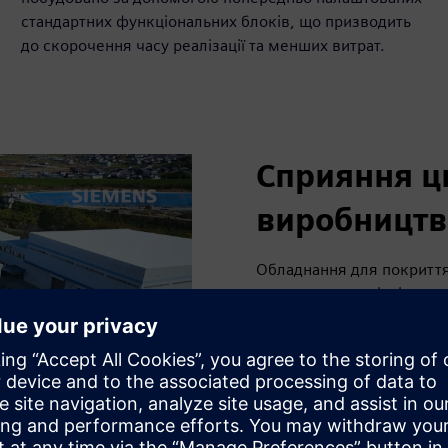
стандартних функціональних блоків, що призводить
до скорочення часу реалізації та менших витрат.
Сприяння ц
виробництв
Обладнання для покриття
японським спеціалістом 
використовується в багат
стрічки до електронних пр
електроди для літій-іонн
виробництві машин для на
стратегії для вдосконале
виходу на ринок та підви