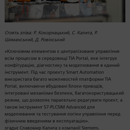
Стоять зліва: Р. Кокорнацький, С. Калита, Р.
Шиманський, Д. Ровінський
«Ключовим елементом є централізоване управління
всім процесом в середовищі TIA Portal, яке інтегрує
конфігурацію, діагностику та моделювання в єдиний
інструмент. Під час проекту Smart Automation
використала багато можливостей платформи TIA
Portal, включаючи вбудовані блоки приводів,
інтегровані механізми безпеки, багатокористувацький
режим, що дозволяє паралельно редагувати проект, а
також інструмент S7-PLCSIM Advanced для
моделювання та тестування логіки управління перед
фізичним введенням в експлуатацію».
згадує Славомир Калита з компанії Siemens.