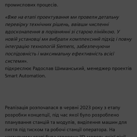
промислових процесів.
«Вже на етапі проектування ми провели детальну
перевірку технічних рішень, ввівши численні
вдосконалення в порівнянні зі старою лінійкою. У
новій установці ми вибрали комплексний підхід і повну
інтеграцію технологій Siemens, забезпечуючи
послідовність і максимальну ефективність всієї
системи».
підкреслює Радослав Шиманський, менеджер проектів
Smart Automation.
Реалізація розпочалася в червні 2023 року з етапу
розробки концепції, під час якої було розроблено
планування станцій та модулів, виділення машин для
лиття під тиском та робочі станції оператора. На
наступному етапі була створена 3D-модель всієї лінії,