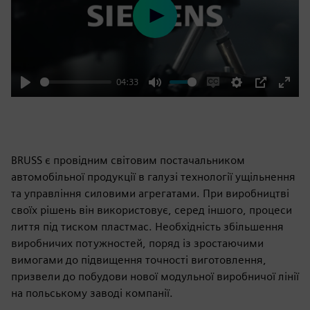
Play
04:33
Play
Mute
Enable
Settings
PIP
Enter
captions
fulls
BRUSS є провідним світовим постачальником
автомобільної продукції в галузі технології ущільнення
та управління силовими агрегатами. При виробництві
своїх рішень він використовує, серед іншого, процеси
лиття під тиском пластмас. Необхідність збільшення
виробничих потужностей, поряд із зростаючими
вимогами до підвищення точності виготовлення,
призвели до побудови нової модульної виробничої лінії
на польському заводі компанії.