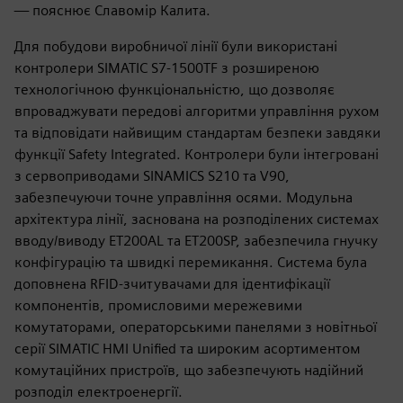
— пояснює Славомір Калита.
Для побудови виробничої лінії були використані
контролери SIMATIC S7-1500TF з розширеною
технологічною функціональністю, що дозволяє
впроваджувати передові алгоритми управління рухом
та відповідати найвищим стандартам безпеки завдяки
функції Safety Integrated. Контролери були інтегровані
з сервоприводами SINAMICS S210 та V90,
забезпечуючи точне управління осями. Модульна
архітектура лінії, заснована на розподілених системах
вводу/виводу ET200AL та ET200SP, забезпечила гнучку
конфігурацію та швидкі перемикання. Система була
доповнена RFID-зчитувачами для ідентифікації
компонентів, промисловими мережевими
комутаторами, операторськими панелями з новітньої
серії SIMATIC HMI Unified та широким асортиментом
комутаційних пристроїв, що забезпечують надійний
розподіл електроенергії.