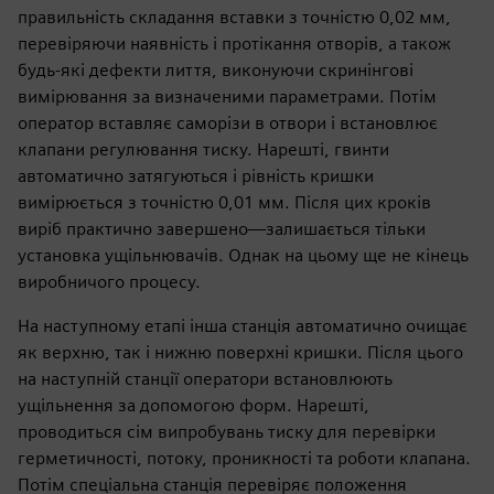
правильність складання вставки з точністю 0,02 мм,
перевіряючи наявність і протікання отворів, а також
будь-які дефекти лиття, виконуючи скринінгові
вимірювання за визначеними параметрами. Потім
оператор вставляє саморізи в отвори і встановлює
клапани регулювання тиску. Нарешті, гвинти
автоматично затягуються і рівність кришки
вимірюється з точністю 0,01 мм. Після цих кроків
виріб практично завершено—залишається тільки
установка ущільнювачів. Однак на цьому ще не кінець
виробничого процесу.
На наступному етапі інша станція автоматично очищає
як верхню, так і нижню поверхні кришки. Після цього
на наступній станції оператори встановлюють
ущільнення за допомогою форм. Нарешті,
проводиться сім випробувань тиску для перевірки
герметичності, потоку, проникності та роботи клапана.
Потім спеціальна станція перевіряє положення