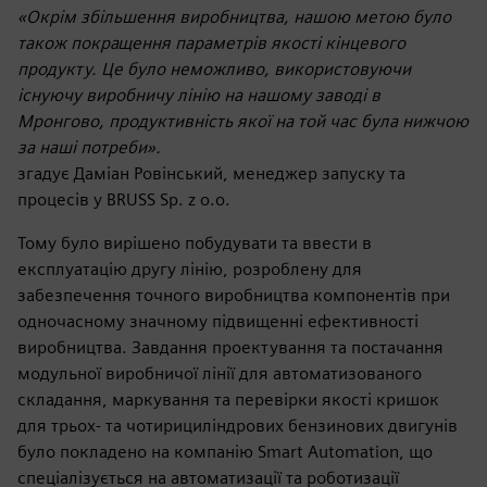
«Окрім збільшення виробництва, нашою метою було
також покращення параметрів якості кінцевого
продукту. Це було неможливо, використовуючи
існуючу виробничу лінію на нашому заводі в
Мронгово, продуктивність якої на той час була нижчою
за наші потреби».
згадує Даміан Ровінський, менеджер запуску та
процесів у BRUSS Sp. z o.o.
Тому було вирішено побудувати та ввести в
експлуатацію другу лінію, розроблену для
забезпечення точного виробництва компонентів при
одночасному значному підвищенні ефективності
виробництва. Завдання проектування та постачання
модульної виробничої лінії для автоматизованого
складання, маркування та перевірки якості кришок
для трьох- та чотирициліндрових бензинових двигунів
було покладено на компанію Smart Automation, що
спеціалізується на автоматизації та роботизації