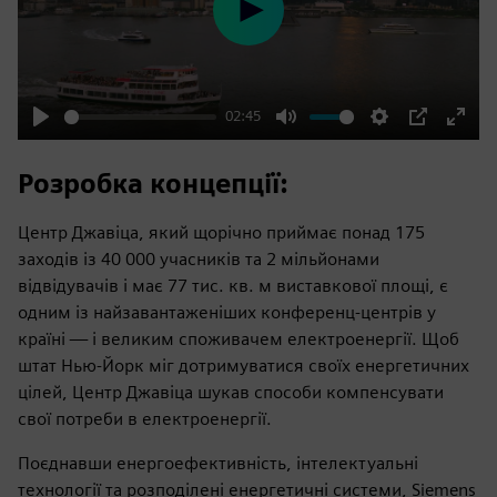
Play
02:45
Play
Mute
Settings
PIP
Enter
fulls
Розробка концепції:
Центр Джавіца, який щорічно приймає понад 175
заходів із 40 000 учасників та 2 мільйонами
відвідувачів і має 77 тис. кв. м виставкової площі, є
одним із найзавантаженіших конференц-центрів у
країні — і великим споживачем електроенергії. Щоб
штат Нью-Йорк міг дотримуватися своїх енергетичних
цілей, Центр Джавіца шукав способи компенсувати
свої потреби в електроенергії.
Поєднавши енергоефективність, інтелектуальні
технології та розподілені енергетичні системи, Siemens