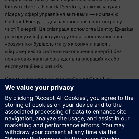
Infrastructure та Financial Services, а також залучив
лідера у сфері управління активами — компанію
Calibrant Energy — для задоволення своїх потреб у
чистій енергії. Ця співпраця допомогла Центру Джавіца
розгорнути інфраструктуру енергопостачання для
«розумних» будівель (таку як сонячні панелі,
мікромережі та системи накопичення енергії) без
початкових капіталовкладень та операційних або
експлуатаційних ризиків.
Окрім забезпечення економії енергії для Javits,
акумуляторна батарея також допомагає розвантажити
найбільш перевантажену мережу ConEdison.
Спеціально розроблена система сонячних навісів була
спроєктована з урахуванням унікальних характеристик
одного з найбільших зелених дахів у США.
Завантажити електронний посібник про EaaS