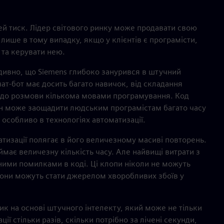
ей тиск. Лідер світового ринку може продавати свою
 лише в тому випадку, якщо у клієнтів є програмісти,
 та керувати нею.
 дивно, що Siemens глибоко занурився в штучний
чат-бот має досить багато навичок, від складання
ів до розмови кількома мовами програмування. Код
ін може заощадити людським програмістам багато часу
 особливо в технологіях автоматизації.
тизації полягає в його величезному масиві повторень.
має величезну кількість часу. Але найвищі витрати з
бними помилками в коді. Ці клопи ніколи не можуть
 вони можуть стати джерелом хворобливих збоїв у
к на основі штучного інтелекту, який може не тільки
ії стільки разів, скільки потрібно за лічені секунди,