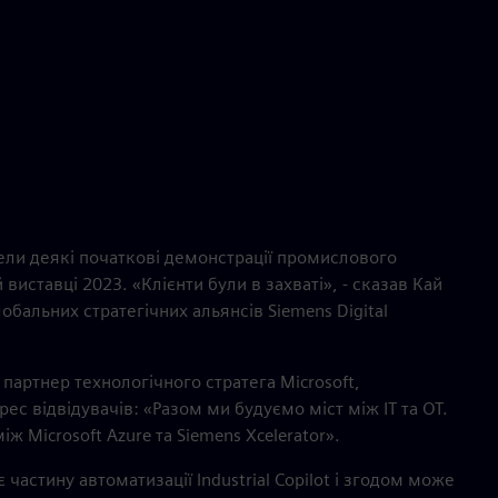
вели деякі початкові демонстрації промислового
 виставці 2023. «Клієнти були в захваті», - сказав Кай
обальних стратегічних альянсів Siemens Digital
 партнер технологічного стратега Microsoft,
ес відвідувачів: «Разом ми будуємо міст між ІТ та ОТ.
іж Microsoft Azure та Siemens Xcelerator».
є частину автоматизації Industrial Copilot і згодом може