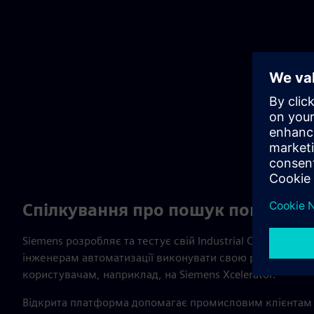
Спілкування про пошук помилок
Siemens розробляє та тестує свій Industrial Copilot, те
інженерам автоматизації виконувати свою роботу і мо
користувачам, наприклад, на Siemens Xcelerator.
Відкрита платформа допомагає промисловим клієнтам у