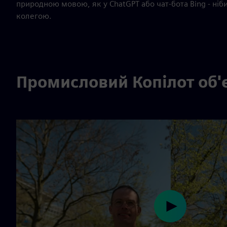
природною мовою, як у ChatGPT або чат-бота Bing - ні
колегою.
Промисловий Копілот об'є
Play