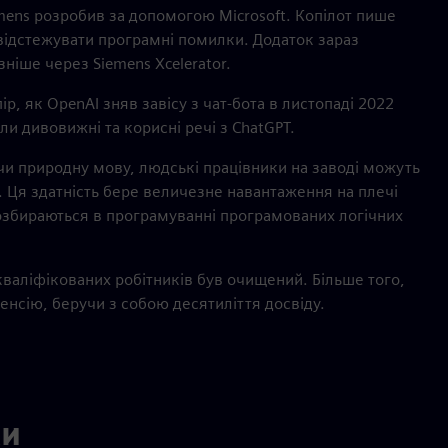
ens розробив за допомогою Microsoft. Копілот пише
відстежувати програмні помилки. Додаток зараз
зніше через Siemens Xcelerator.
ір, як OpenAI зняв завісу з чат-бота в листопаді 2022
ли дивовижні та корисні речі з ChatGPT.
чи природну мову, людські працівники на заводі можуть
. Ця здатність бере величезне навантаження на плечі
і розбираються в програмуванні програмованих логічних
 кваліфікованих робітників був очищений. Більше того,
енсію, беручи з собою десятиліття досвіду.
ки