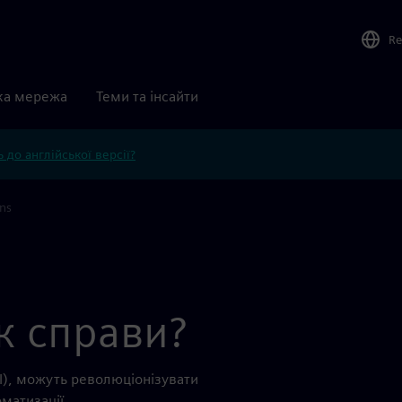
Re
ка мережа
Теми та інсайти
 до англійської версії?
ns
к справи?
I), можуть революціонізувати
матизації.