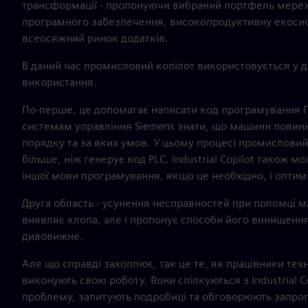
трансформації - пропонуючи вибраний портфель мере
програмного забезпечення, високопродуктивну екосис
всеосяжний ринок додатків.
В даний час промисловий копілот використовується у 
використання.
По-перше, це допомагає написати код програмування 
системам управління Siemens знати, що машини повинн
порядку та за яких умов. У цьому процесі промисловий
більше, ніж генерує код PLC. Industrial Copilot також м
іншої мови програмування, якщо це необхідно, і оптимі
Друга область - усунення несправностей при поломці м
виявляє клопа, але і пропонує способи його винищення
дивовижне.
Але що справді захоплює, так це те, як працівники те
виконують свою роботу. Вони спілкуються з Industrial 
проблему, запитують подробиці та обговорюють запропо