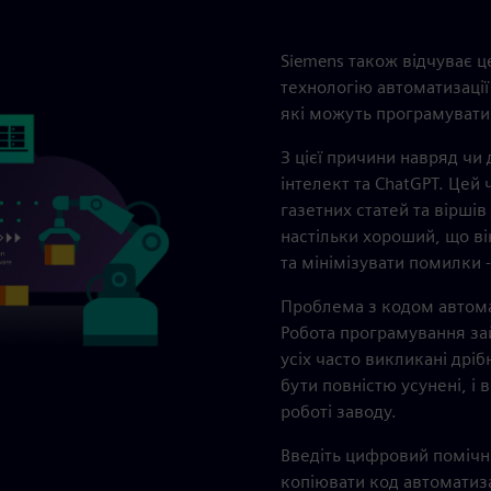
Siemens також відчуває ц
технологію автоматизації
які можуть програмувати
З цієї причини навряд чи
інтелект та ChatGPT. Цей 
газетних статей та вірш
настільки хороший, що в
та мінімізувати помилки -
Проблема з кодом автома
Робота програмування зай
усіх часто викликані дрі
бути повністю усунені, і
роботі заводу.
Введіть цифровий помічни
копіювати код автоматизац