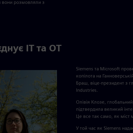
би вони розмовляли з
днує ІТ та ОТ
Siemens та Microsoft про
копілота на Ганноверській
Браш, віце-президент з гл
Industries.
Олівія Клозе, глобальний
підтвердила великий інтер
Це все так само, як міст м
У той час як Siemens нада