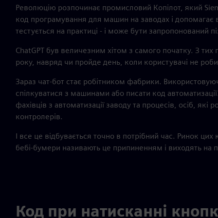
Революцію розпочинає промисловий Копілот, який Siem
код програмування для машин на заводах і допомагає 
тестується на практиці - і може бути запропонований пі
ChatGPT був величезним хітом з самого початку. З тих п
року, навряд чи пройде день, коли користувачі не роби
Зараз чат-бот стає робітником фабрики. Використовую
спілкуватися з машинами або писати код автоматизації
фахівців з автоматизації заводу та процесів, осіб, як
контролерів.
І все це відбувається точно в потрібний час. Ринок цих
бебі-бумери називають це припиненням і виходять на п
Код при натисканні кноп