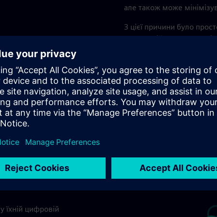
але також може мінімізу
З цієї причини було прост
технологій автоматизації,
найбільш голосний підси
рішеннями. Щоб зробити ц
генеральний директор Si
похвалитися синергією, 
хнологію, яка допомагає
же бути запропонована
 їхній цифровій