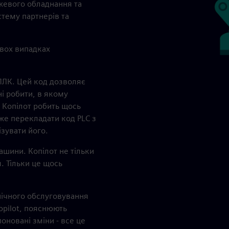
жевого обладнання та
тему партнерів та
двох випадках
ПЛК. Цей код дозволяє
і робити, в якому
 Копілот робить щось
оже перекладати код PLC з
зувати його.
ашини. Копілот не тільки
. Тільки це щось
хнічного обслуговування
Copilot, пояснюють
новані зміни - все це