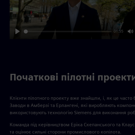
01:55
Play
M
Початкові пілотні проект
Клієнти пілотного проекту вже знайшли, і, як це часто 
Заводи в Амберзі та Ерлангені, які виробляють компон
використовують технологію Siemens для виконання роб
Команда під керівництвом Еріка Скепанського та Клау
та оцінює сильні сторони промислового копілота.