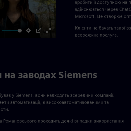
зробити її доступною на 
здійснюється через ChatG
Microsoft. Це створює опт
Клієнти не бачать такої в
всеосяжна послуга.
ute
Settings
PIP
Enter
fullscreen
и на заводах Siemens
буває у Siemens, вони надходять зсередини компанії.
енти автоматизації, є високоавтоматизованими та
оти.
са Романовського проходить деякі випадки використання