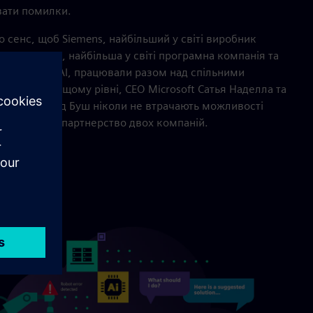
вати помилки.
о сенс, щоб Siemens, найбільший у світі виробник
 та Microsoft, найбільша у світі програмна компанія та
лювач OpenAI, працювали разом над спільними
е на найвищому рівні, CEO Microsoft Сатья Наделла та
emens Роланд Буш ніколи не втрачають можливості
яку створює партнерство двох компаній.