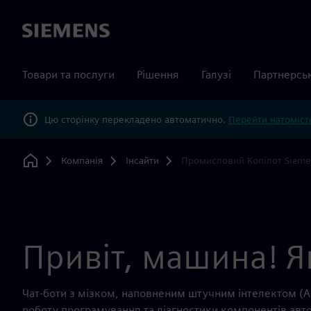
Siemens
Товари та послуги
Рішення
Галузі
Партнерсь
Цю сторінку перекладено автоматично.
Перейти натомість
Компанія
Інсайти
Промисловий Копілот Sieme
Home
Привіт, машина! Я
Чат-боти з мізком, наповненим штучним інтелектом (A
роботу програмування та діагностики компонентів авто