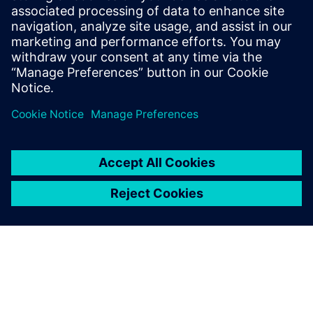
Дізнайтеся про цифрову трансформацію в
харчовій промисловості та напоях.