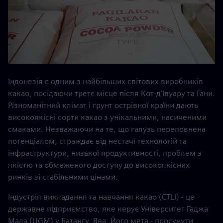
Індонезія є одним з найбільших світових виробників
какао, посідаючи третє місце після Кот-д'Івуару та Гани.
Різноманітний клімат і ґрунт острівної країни дають
високоякісні сорти какао з унікальними, насиченими
смаками. Незважаючи на те, що галузь переповнена
потенціалом, страждає від нестачі технологій та
інфраструктури, низької продуктивності, проблем з
якістю та обмеженого доступу до високоякісних
ринків зі стабільними цінами.
Індустрія викладання та навчання какао (CTLI) - це
державне підприємство, яке керує Університет Гаджа
Мада (UGM) у Батангу, Ява. Його мета - просунути