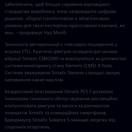
забезпечити, щоб більше сировини відповідало
стандартам виробника, вона запровадила цифрові
рішення. «Digital transformation є обов'язковою
умовою для такої експортно-орієнтованої компанії, як
ми», - продовжує Нур Мухіб.
Технологія автоматизації є повсюдно поширеною у
всьому CTLI. Критичні двигуни оснащені датчиками
вібрації Simatic CSM2000 та аналізуються за допомогою
системи моніторингу стану Siemens (CMS) X-Tools.
Система зважування Simatic Siwarex спрощує процес
наповнення какао-маслом.
Бездротовий інтегрований Simatic PCS 7 дозволяє
інженерам технічного обслуговування дистанційно
контролювати двигуни та насоси за допомогою
планшетів Simatic та комерційних смартфонів.
Брандмауер Simatic Scalance S захищає мережу від
сторонніх вторгнень.