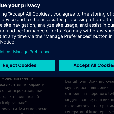
шу інформацію з фізичного
сплуатацію, експлуатації
Наші програмні рішення 
енерам, операторам та
створення та використан
Хоча ці продукти та ріше
 імітаційна модель, яка
значні універсальні пробл
ія моделювання та
Digital Twin. Вони вклю
а десятиліть, варіанти
мультидисциплінарних сис
 останні роки завдяки
створення цифрового twi
етодах та величезній
моделювання; наш викон
ії віртуальної
використовувати в режимі
і продукти. Ми створюємо
генеративні інженерні ме