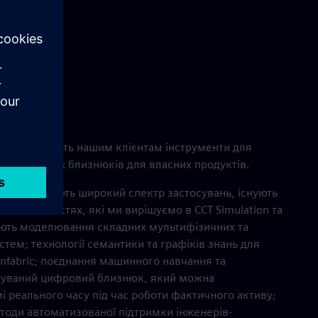
також надають нашим клієнтам інструменти для
ня цифрових близнюків для власних продуктів.
ння охоплюють широкий спектр застосувань, існують
еми в областях, які ми вирішуємо в CCT Simulation та
чають моделювання складних мультифізичних та
тем; технології семантики та графіків знань для
nfabric; поєднання машинного навчання та
уваний цифровий близнюк, який можна
 реального часу під час роботи фактичного активу;
тоди автоматизованої підтримки інженерів-