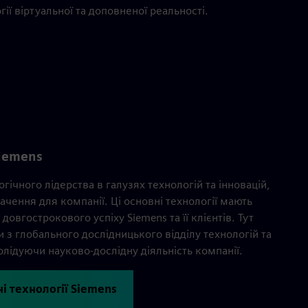
гії віртуальної та доповненої реальності.
Siemens
гічного лідерства в галузях технологій та інновацій,
чення для компанії. Ці основні технології мають
овгострокового успіху Siemens та її клієнтів. Тут
з глобального дослідницького відділу технологій та
олідуючи науково-дослідну діяльність компанії.
ні технології Siemens