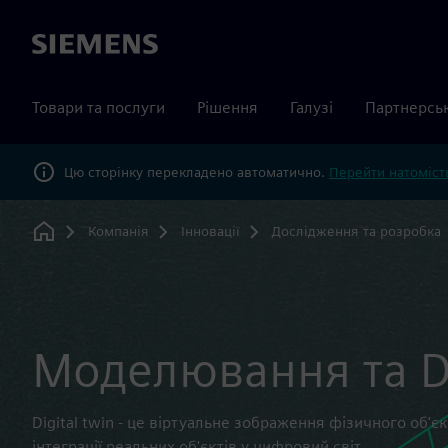
Siemens
Товари та послуги
Рішення
Галузі
Партнерсь
Цю сторінку перекладено автоматично.
Перейти натомість
Компанія
Інновації
Дослідження та розробка
Home
Моделювання та Di
Digital twin - це віртуальне зображення фізичного об'єк
інтеграції реальних об'єктів у цифровий світ.