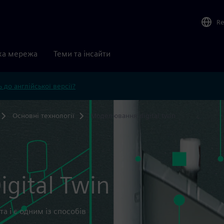
Re
ка мережа
Теми та інсайти
 до англійської версії?
Основні технології
Моделювання digital twin
gital Twin
та і є одним із способів