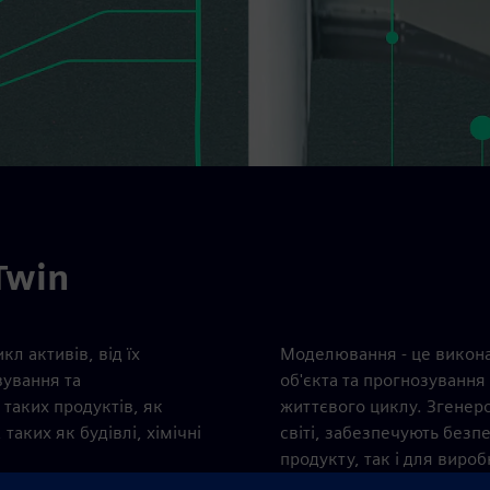
Twin
кл активів, від їх
Моделювання - це викона
вування та
об'єкта та прогнозування
таких продуктів, як
життєвого циклу. Згенеро
таких як будівлі, хімічні
світі, забезпечують безп
продукту, так і для вироб