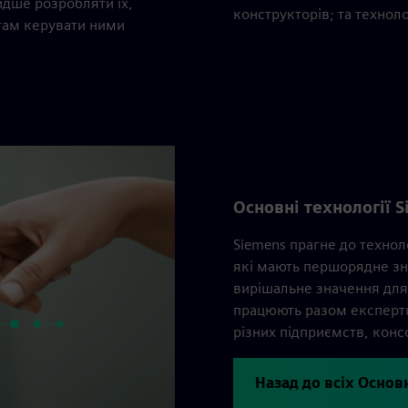
дше розробляти їх,
конструкторів; та техноло
там керувати ними
Основні технології 
Siemens прагне до техноло
які мають першорядне зна
вирішальне значення для д
працюють разом експерти 
різних підприємств, конс
Назад до всіх Основ