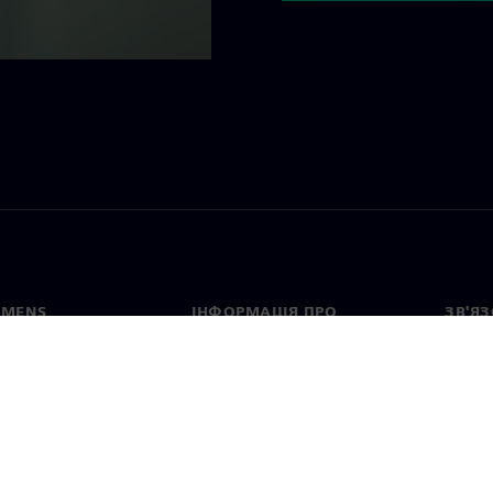
EMENS
ІНФОРМАЦІЯ ПРО
ЗВ'ЯЗ
КОМПАНІЮ
с
Конта
Компанія
тво
Предс
Зв'язки з інвесторами
країн
та прес-релізи
Стратегія