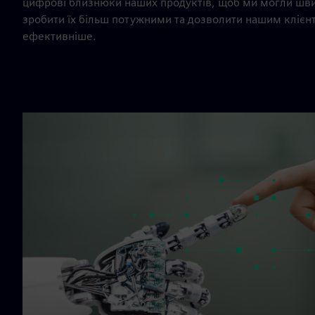
цифрові близнюки наших продуктів, щоб ми могли шви
зробити їх більш потужними та дозволити нашим клієн
ефективніше.