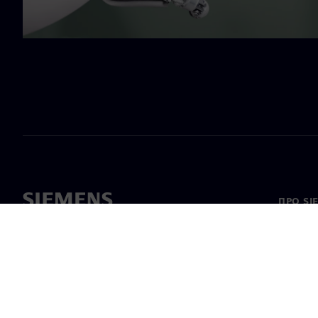
ПРО SI
Про на
Лідерс
Новини 