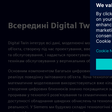
Всередині Digital Twin
Digital Twin інтегрує всі дані, моделюючі моделі та ін
об'єкта, створену під час проектування, введення в ек
та обслуговування, і надається проектувальникам, інж
технікам обслуговування у вертикальних областях.
Основним компонентом багатьох цифрових близнюків є
реалізує поведінку імітованого об'єкта. Хоча технолог
математичне моделювання використовуються вже кільк
створення цифрових близнюків значно покращилися за
проривам у технології розв'язування та семантичних м
доступності обладнання швидких обчислень та технолог
реальності. У Siemens ми будуємо складні технологічн