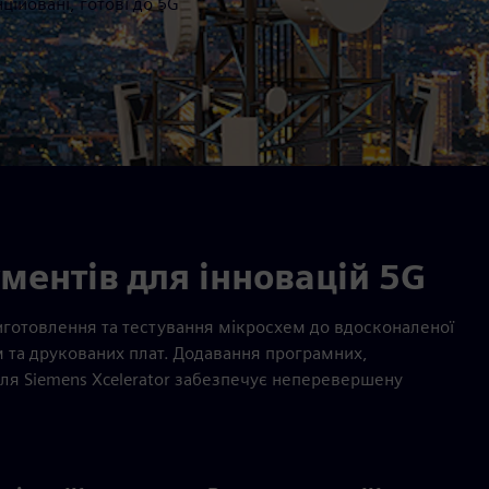
ійовані, готові до 5G
ментів для інновацій 5G
готовлення та тестування мікросхем до вдосконаленої
 та друкованих плат. Додавання програмних,
еля Siemens Xcelerator забезпечує неперевершену