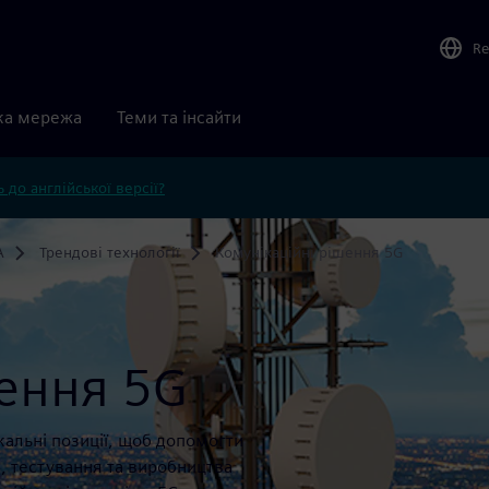
Re
ка мережа
Теми та інсайти
 до англійської версії?
A
Трендові технології
Комунікаційні рішення 5G
шення 5G
кальні позиції, щоб допомогти
я, тестування та виробництва