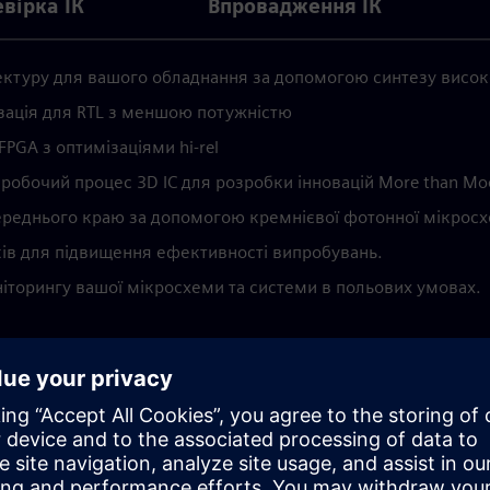
вірка ІК
Впровадження ІК
ктуру для вашого обладнання за допомогою синтезу високо
ізація для RTL з меншою потужністю
PGA з оптимізаціями hi-rel
робочий процес 3D IC для розробки інновацій More than Mo
переднього краю за допомогою кремнієвої фотонної мікрос
ків для підвищення ефективності випробувань.
ніторингу вашої мікросхеми та системи в польових умовах.