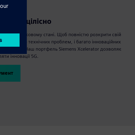
еми 5G цілісно
ься в зародковому стані. Щоб повністю розкрити свій
ішити багато технічних проблем, і багато інноваційних
виробляти. Наш портфель Siemens Xcelerator дозволяє
ти інновації 5G.
умент