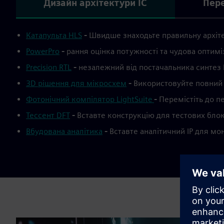
Дизайн архітектури IC
Пере
Катапульта HLS
-
Швидше знаходьте правильну архіте
PowerPro
-
рання оцінка потужності та чудова оптим
Precision RTL
-
незалежний від постачальника синтез F
3D рішення для мікросхем
-
Використовуйте повний 
Фотонічний компілятор LightSuite
-
Перемістіть до 
Тессент DFT
-
Вставте конструкцію для тестових бло
Вбудована аналітика
-
Вставте аналітичний IP для мо