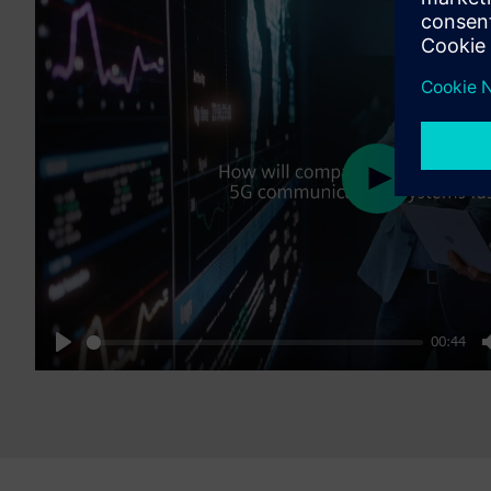
Play
00:44
Play