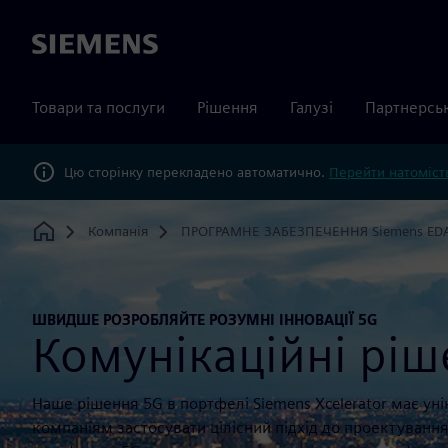
Siemens
Товари та послуги
Рішення
Галузі
Партнерсь
Цю сторінку перекладено автоматично.
Перейти натомість
Компанія
ПРОГРАМНЕ ЗАБЕЗПЕЧЕННЯ Siemens ED
Home
ШВИДШЕ РОЗРОБЛЯЙТЕ РОЗУМНІ ІННОВАЦІЇ 5G
Комунікаційні рі
Наше рішення 5G в портфелі Siemens Xcelerator має уні
компаніям застосувати цілісний підхід до проектуванн