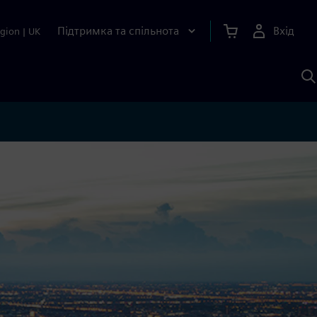
Підтримка та спільнота
Вхід
gion
|
UK
П
д
Ш