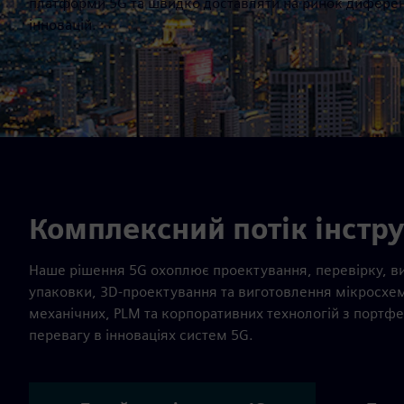
платформи 5G та швидко доставляти на ринок диференц
інновацій.
Комплексний потік інстру
Наше рішення 5G охоплює проектування, перевірку, ви
упаковки, 3D-проектування та виготовлення мікросхем
механічних, PLM та корпоративних технологій з портф
перевагу в інноваціях систем 5G.