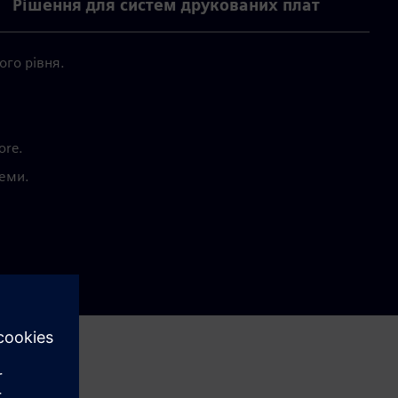
Рішення для систем друкованих плат
го рівня.
ore.
хеми.