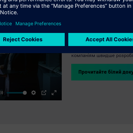
Проектуйте сист
Зв'язок 5G все ще знаходит
потенціал, ще потрібно вир
продуктів все ще потрібно 
компаніям швидше розробля
Прочитайте білий док
Mute
Settings
PIP
Enter
fullscreen