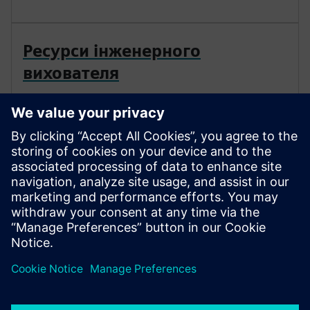
Ресурси інженерного
вихователя
Ознайомтеся з нашою пропозицією вільно
використовувати наше інженерне програмне
забезпечення для студентів у поєднанні з
навчальними ресурсами та повністю
настроюваними навчальними програмами,
розробленими для потреб вашого класу.