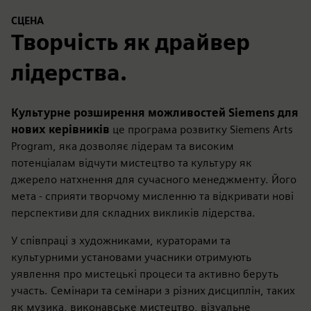
СЦЕНА
Творчість як драйвер
лідерства.
Культурне розширення можливостей Siemens для
нових керівників
це програма розвитку Siemens Arts
Program, яка дозволяє лідерам та високим
потенціалам відчути мистецтво та культуру як
джерело натхнення для сучасного менеджменту. Його
мета - сприяти творчому мисленню та відкривати нові
перспективи для складних викликів лідерства.
У співпраці з художниками, кураторами та
культурними установами учасники отримують
уявлення про мистецькі процеси та активно беруть
участь. Семінари та семінари з різних дисциплін, таких
як музика, виконавське мистецтво, візуальне