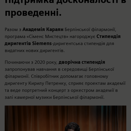
проведенні.
Разом з
Академія Караян
Берлінської філармонії,
програма «Сіменс Мистецтв» нагороджує
Стипендія
диригентів Siemens
-диригентська стипендія для
видатних нових диригентів.
Починаючи з 2020 року,
дворічна стипендія
запропонував навчання в середовищі Берлінської
філармонії. Співробітник допомагає головному
диригенту Кирилу Петренку, сприяє проектам академії
та веде портретний концерт з оркестром академії в
залі камерної музики Берлінської філармонії.