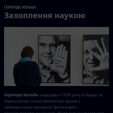
ГЕРЛІНДЕ КЕЛЬБЛ
Захоплення наукою
Герлінде Кельбл
(народився 1939 року в Ліндау на
Боденському озері) вважається одним з
найвидатніших німецьких фотографів і