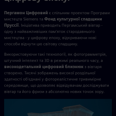
Пергамон Цифровий
є спільним проектом Програми
мистецтв Siemens та
Фонд культурної спадщини
Пруссії
. Ініціатива приводить Пергамський вівтар -
одну з найважливіших пам'яток стародавнього
мистецтва - у цифрову епоху, відкриваючи нові
способи відчути цю світову спадщину.
Використовуючи такі технології, як фотограмметрія,
штучний інтелект та 3D в режимі реального часу, a
високодетальний цифровий близнюк
з вівтаря
створено. Тисячі зображень високої роздільної
здатності об'єднані у фотореалістичне тривимірне
середовище, що дозволяє відвідувачам досліджувати
вівтар та його фризи з абсолютно нових точок зору.