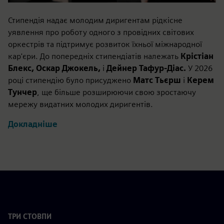
Стипендія надає молодим диригентам рідкісне
уявлення про роботу одного з провідних світових
оркестрів та підтримує розвиток їхньої міжнародної
кар'єри. До попередніх стипендіатів належать
Крістіан
Блекс, Оскар Джокель,
і
Дейнер Тафур-Діас.
У 2026
році стипендію було присуджено
Матс Тьєрш
і
Керем
Тунчер
, ще більше розширюючи свою зростаючу
мережу видатних молодих диригентів.
Докладніше
ТРИ СТОВПИ