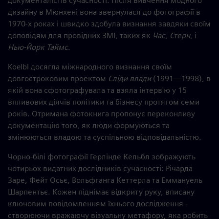
документалістів сучасності. Після вивчення модного
дизайну в Мюнхені вона звернулася до фотографії в
1970-х роках і швидко здобула визнання завдяки своїм
доповідям для провідних ЗМІ, таких як
Час
,
Стерн
, і
Нью-Йорк Таймс
.
Koelbl досягла міжнародного визнання своїм
довгостроковим проектом
Сліди влади
(1991—1998), в
якій вона сфотографувала та взяла інтерв'ю у 15
впливових діячів політики та бізнесу протягом семи
років. Отримана фотокнига пропонує переконливу
документацію того, як люди формуються та
змінюються владою та суспільною відповідальністю.
Чорно-білі фотографії Герлінде Кельбл зображують
чотирьох видатних дослідників сучасності: Річарда
Заре, Фейт Осьє, Вольфганга Кеттерла та Еммануель
Шарпентьє. Кожен піднімає відкриту руку, вписану
ключовим повідомленням їхнього дослідження -
створюючи вражаючу візуальну метафору, яка робить