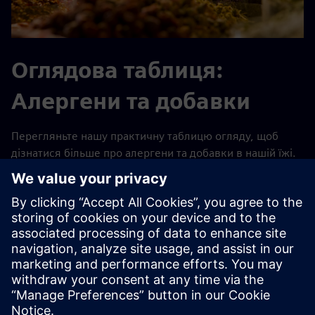
Оглядова таблиця:
Алергени та добавки
Перегляньте нашу практичну таблицю огляду, щоб
дізнатися більше про алергени та добавки в нашій їжі.
Натисніть на одне з наведених нижче посилань, щоб
відкрити таблицю та переконатися, що вибір
відповідає вашим потребам:
Значення: Алергени та допоміжні речовини -
Українська
Значення: Алергени та допоміжні речовини -
англійська