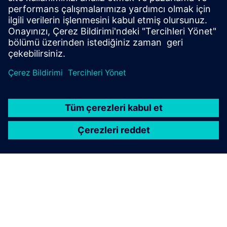
Tecnomatix ve Teamcenter ile Electrolux, tek tip, verimli
üretim süreçleri ve sistemleri oluşturur.
Örnek olay incelemesini okuyun
Keşfet
Modern bir PLM çözümüyle ilerici bir yaklaşım
benimsediklerinde bileşen üreticileri için neyin mümkün
olduğunu keşfedin.
E-Kitabı okuyun