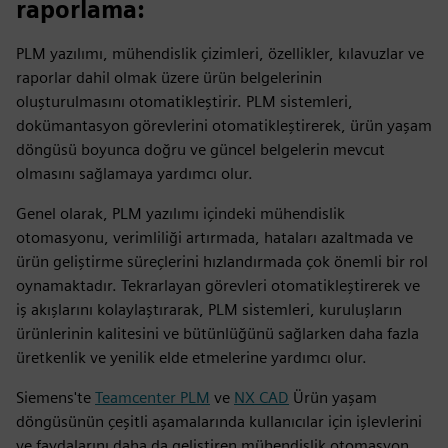
raporlama
:
PLM yazılımı, mühendislik çizimleri, özellikler, kılavuzlar ve
raporlar dahil olmak üzere ürün belgelerinin
oluşturulmasını otomatikleştirir. PLM sistemleri,
dokümantasyon görevlerini otomatikleştirerek, ürün yaşam
döngüsü boyunca doğru ve güncel belgelerin mevcut
olmasını sağlamaya yardımcı olur.
Genel olarak, PLM yazılımı içindeki mühendislik
otomasyonu, verimliliği artırmada, hataları azaltmada ve
ürün geliştirme süreçlerini hızlandırmada çok önemli bir rol
oynamaktadır. Tekrarlayan görevleri otomatikleştirerek ve
iş akışlarını kolaylaştırarak, PLM sistemleri, kuruluşların
ürünlerinin kalitesini ve bütünlüğünü sağlarken daha fazla
üretkenlik ve yenilik elde etmelerine yardımcı olur.
Siemens'te
Teamcenter PLM
ve
NX CAD
Ürün yaşam
döngüsünün çeşitli aşamalarında kullanıcılar için işlevlerini
ve faydalarını daha da geliştiren mühendislik otomasyon