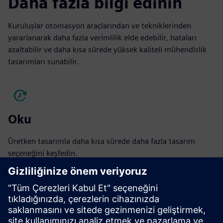
Daha fazla bilgi edinin
Kuruluşlar otomasyon araçlarından ve tekniklerinden
yararlanarak daha fazla verimlilik elde edebilir, hataları
azaltabilir ve daha kısa sürede yüksek kaliteli mühendislik
tasarımları sunabilir.
Oku
Üretken tasarımla daha kısa sürede daha fazla tasarım
seçeneğini keşfedin.
E-Kitabı okuyun
Oku