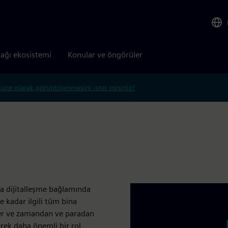
tağı ekosistemi
Konular ve öngörüler
lizce olarak görüntülenmesini ister misiniz?
da dijitalleşme bağlamında
 kadar ilgili tüm bina
 eder ve zamandan ve paradan
rek daha önemli bir rol