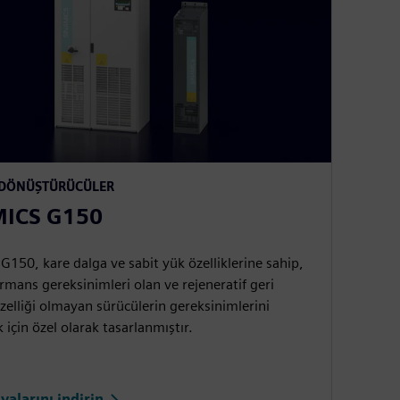
 DÖNÜŞTÜRÜCÜLER
MICS G150
150, kare dalga ve sabit yük özelliklerine sahip,
rmans gereksinimleri olan ve rejeneratif geri
elliği olmayan sürücülerin gereksinimlerini
 için özel olarak tasarlanmıştır.
yalarını indirin