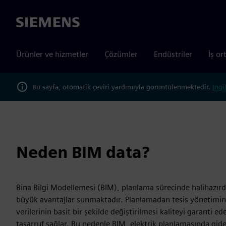
Siemens
Ürünler ve hizmetler
Çözümler
Endüstriler
İş or
Bu sayfa, otomatik çeviri yardımıyla görüntülenmektedir.
İngi
Neden BIM data?
Bina Bilgi Modellemesi (BIM), planlama sürecinde halihazır
büyük avantajlar sunmaktadır. Planlamadan tesis yönetimine
verilerinin basit bir şekilde değiştirilmesi kaliteyi garanti
tasarruf sağlar. Bu nedenle BIM, elektrik planlamasında gide