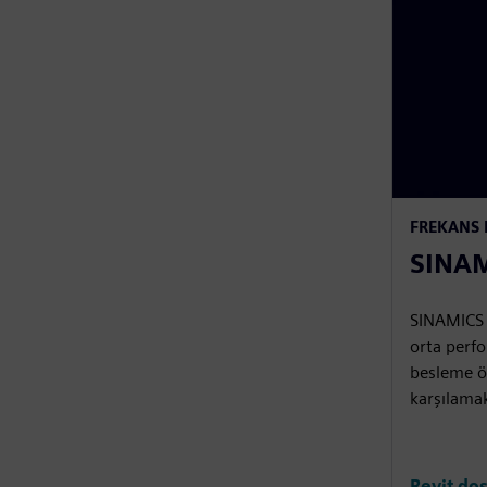
FREKANS
SINA
SINAMICS G
orta perfo
besleme öz
karşılamak
Revit dos