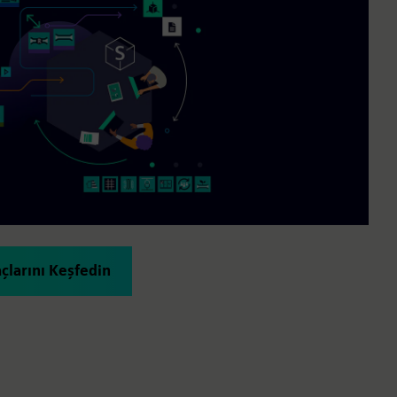
çlarını Keşfedin