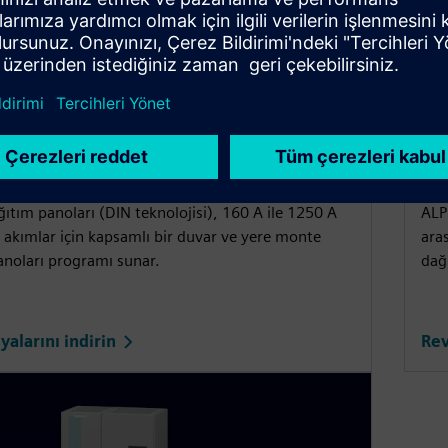
PANOLARI
DAĞ
DİN
A
tım panoları (DIN teknolojisi), 160 A ile 1250 A
ALP
 akımlar için kapsamlı bir duvar ve yere monte
ara
anoları programı sunar.
dağ
yalarını indirin
Rev