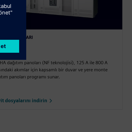
ITIM PANOLARI
LFA NF
HA dağıtım panoları (NF teknolojisi), 125 A ile 800 A
sındaki akımlar için kapsamlı bir duvar ve yere monte
ıtım panoları programı sunar.
it dosyalarını indirin