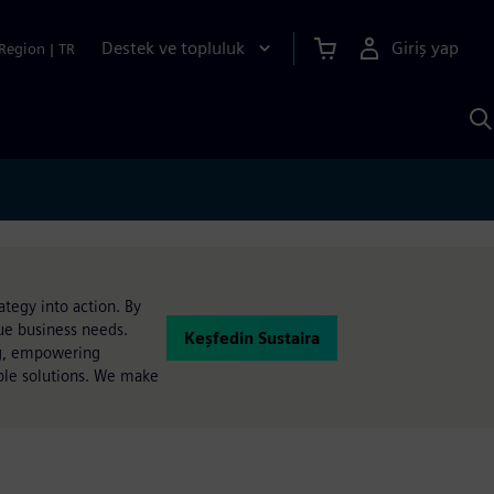
Destek ve topluluk
Giriş yap
Region
|
TR
S
AI
a
y
ategy into action. By
que business needs.
Keşfedin Sustaira
ing, empowering
able solutions. We make