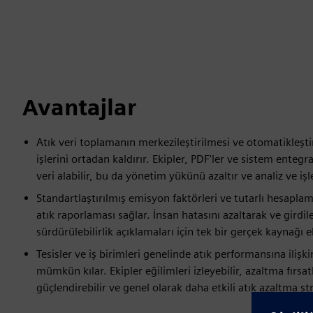
Avantajlar
Atık veri toplamanın merkezileştirilmesi ve otomatikleştir
işlerini ortadan kaldırır. Ekipler, PDF'ler ve sistem ente
veri alabilir, bu da yönetim yükünü azaltır ve analiz ve iş
Standartlaştırılmış emisyon faktörleri ve tutarlı hesapla
atık raporlaması sağlar. İnsan hatasını azaltarak ve girdile
sürdürülebilirlik açıklamaları için tek bir gerçek kaynağı e
Tesisler ve iş birimleri genelinde atık performansına ilişk
mümkün kılar. Ekipler eğilimleri izleyebilir, azaltma fırsa
güçlendirebilir ve genel olarak daha etkili atık azaltma stra