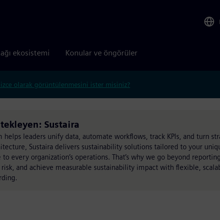
tağı ekosistemi
Konular ve öngörüler
lizce olarak görüntülenmesini ister misiniz?
ekleyen: Sustaira
helps leaders unify data, automate workflows, track KPIs, and turn str
itecture, Sustaira delivers sustainability solutions tailored to your uni
re to every organization’s operations. That’s why we go beyond report
risk, and achieve measurable sustainability impact with flexible, scal
rding.