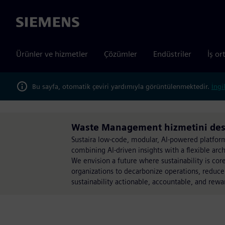
Siemens
Ürünler ve hizmetler
Çözümler
Endüstriler
İş or
Bu sayfa, otomatik çeviri yardımıyla görüntülenmektedir.
İngi
Waste Management hizmetini dest
Sustaira low-code, modular, AI-powered platform 
combining AI-driven insights with a flexible arch
We envision a future where sustainability is co
organizations to decarbonize operations, reduce 
sustainability actionable, accountable, and rewa