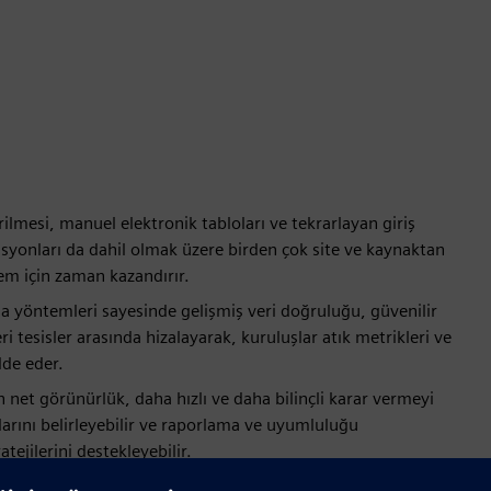
ilmesi, manuel elektronik tabloları ve tekrarlayan giriş
grasyonları da dahil olmak üzere birden çok site ve kaynaktan
lem için zaman kazandırır.
ma yöntemleri sayesinde gelişmiş veri doğruluğu, güvenilir
ri tesisler arasında hizalayarak, kuruluşlar atık metrikleri ve
lde eder.
in net görünürlük, daha hızlı ve daha bilinçli karar vermeyi
tlarını belirleyebilir ve raporlama ve uyumluluğu
tejilerini destekleyebilir.