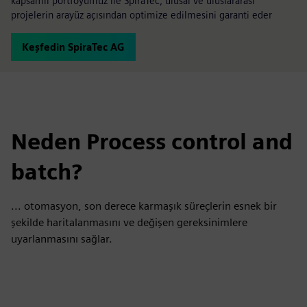
kapsamlı portföyümüz ile SpiraTec, ulusal ve uluslararası
projelerin arayüz açısından optimize edilmesini garanti eder
Keşfedin SpiraTec AG
Neden Process control and
batch?
... otomasyon, son derece karmaşık süreçlerin esnek bir
şekilde haritalanmasını ve değişen gereksinimlere
uyarlanmasını sağlar.