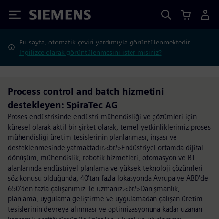
Siemens
Bu sayfa, otomatik çeviri yardımıyla görüntülenmektedir.
İngilizce olarak görüntülenmesini ister misiniz?
Process control and batch hizmetini
destekleyen: SpiraTec AG
Proses endüstrisinde endüstri mühendisliği ve çözümleri için
küresel olarak aktif bir şirket olarak, temel yetkinliklerimiz proses
mühendisliği üretim tesislerinin planlanması, inşası ve
desteklenmesinde yatmaktadır.<br/>Endüstriyel ortamda dijital
dönüşüm, mühendislik, robotik hizmetleri, otomasyon ve BT
alanlarında endüstriyel planlama ve yüksek teknoloji çözümleri
söz konusu olduğunda, 40'tan fazla lokasyonda Avrupa ve ABD'de
650'den fazla çalışanımız ile uzmanız.<br/>Danışmanlık,
planlama, uygulama geliştirme ve uygulamadan çalışan üretim
tesislerinin devreye alınması ve optimizasyonuna kadar uzanan