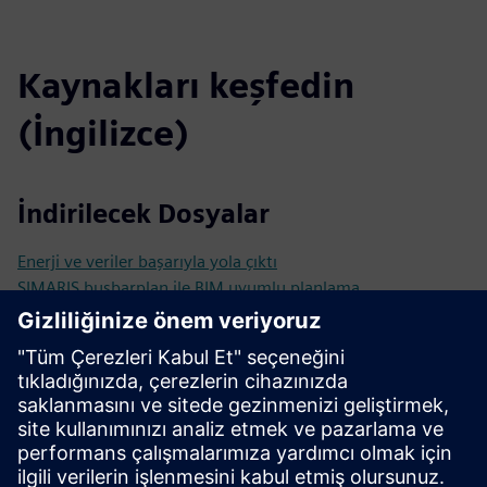
Kaynakları keşfedin
(İngilizce)
İndirilecek Dosyalar
Enerji ve veriler başarıyla yola çıktı
SIMARIS busbarplan ile BIM uyumlu planlama
Teknik dokümantasyon ve araçlar
Teknik Dokümantasyon
Araçlar
Katalog