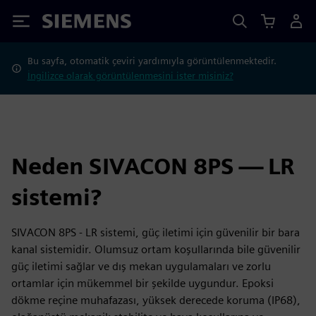
Siemens
Bu sayfa, otomatik çeviri yardımıyla görüntülenmektedir.
İngilizce olarak görüntülenmesini ister misiniz?
Neden SIVACON 8PS — LR
sistemi?
SIVACON 8PS - LR sistemi, güç iletimi için güvenilir bir bara
kanal sistemidir. Olumsuz ortam koşullarında bile güvenilir
güç iletimi sağlar ve dış mekan uygulamaları ve zorlu
ortamlar için mükemmel bir şekilde uygundur. Epoksi
dökme reçine muhafazası, yüksek derecede koruma (IP68),