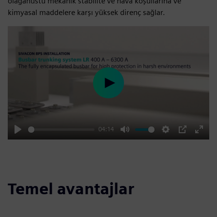
olağanüstü mekanik stabilite ve hava koşullarına ve
kimyasal maddelere karşı yüksek direnç sağlar.
Play
04:14
Play
Mute
Settings
PIP
Enter
fulls
Temel avantajlar