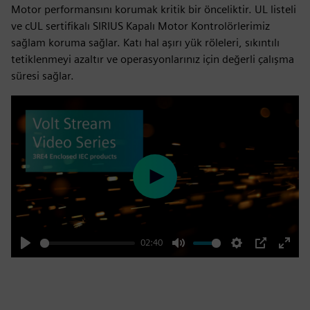
Motor performansını korumak kritik bir önceliktir. UL listeli
ve cUL sertifikalı SIRIUS Kapalı Motor Kontrolörlerimiz
sağlam koruma sağlar. Katı hal aşırı yük röleleri, sıkıntılı
tetiklenmeyi azaltır ve operasyonlarınız için değerli çalışma
süresi sağlar.
Play
02:40
Play
Mute
Settings
PIP
Enter
fulls