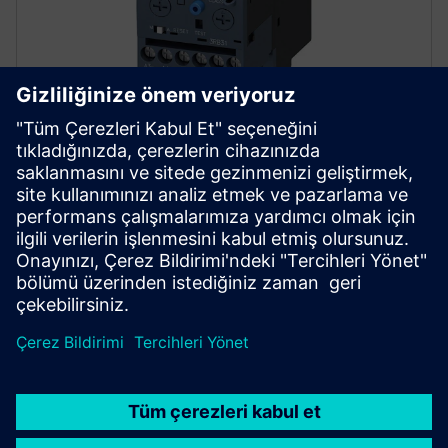
Gelişmiş aşırı yük röleleri
Seçilebilir Sınıf 5, 10, 20 ve 30 aşırı yük röleleri ile
kapsamlı motor koruması sağlayın. Faz arızasına,
dengesizliğe ve iç toprak hatalarına karşı koruyun.