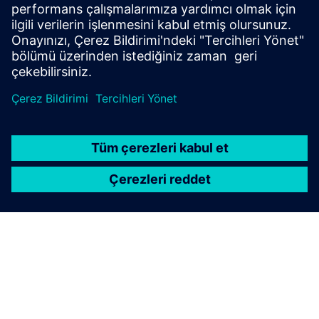
güvenli çalışma seviyelerinin dışına düşerse, bir uyarı
alırsınız.