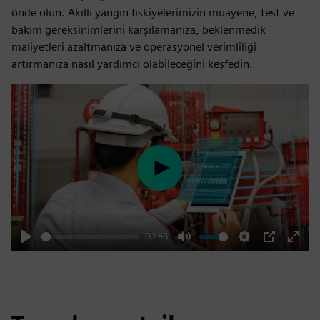
önde olun. Akıllı yangın fıskiyelerimizin muayene, test ve
bakım gereksinimlerini karşılamanıza, beklenmedik
maliyetleri azaltmanıza ve operasyonel verimliliği
artırmanıza nasıl yardımcı olabileceğini keşfedin.
Play
00:48
Play
Mute
Settings
PIP
Enter
fulls