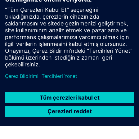
BOP-2 Temel Operatör Panelinin menü tabanlı
çalışması ve 2 satırlı ekranı, SINAMICS G120
dönüştürücü serisinin parametre ve parametre
değerinin eşzamanlı görüntülenmesiyle yerel olarak
devreye alınmasını kolaylaştırır.