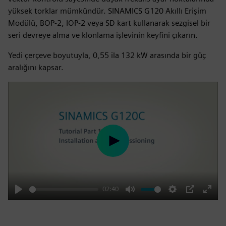
yüksek torklar mümkündür. SINAMICS G120 Akıllı Erişim
Modülü, BOP-2, IOP-2 veya SD kart kullanarak sezgisel bir
seri devreye alma ve klonlama işlevinin keyfini çıkarın.
Yedi çerçeve boyutuyla, 0,55 ila 132 kW arasında bir güç
aralığını kapsar.
Play
02:40
Play
Mute
Settings
PIP
Enter
fulls