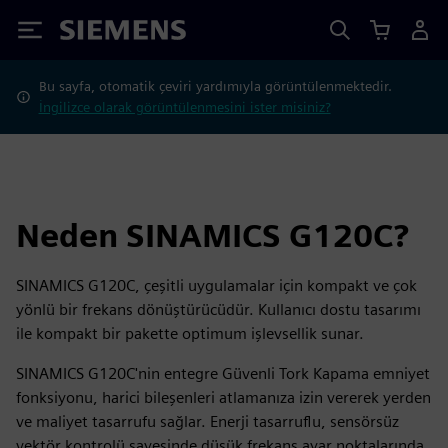
Siemens
Bu sayfa, otomatik çeviri yardımıyla görüntülenmektedir.
İngilizce olarak görüntülenmesini ister misiniz?
Neden SINAMICS G120C?
SINAMICS G120C, çeşitli uygulamalar için kompakt ve çok
yönlü bir frekans dönüştürücüdür. Kullanıcı dostu tasarımı
ile kompakt bir pakette optimum işlevsellik sunar.
SINAMICS G120C'nin entegre Güvenli Tork Kapama emniyet
fonksiyonu, harici bileşenleri atlamanıza izin vererek yerden
ve maliyet tasarrufu sağlar. Enerji tasarruflu, sensörsüz
vektör kontrolü sayesinde düşük frekans ayar noktalarında