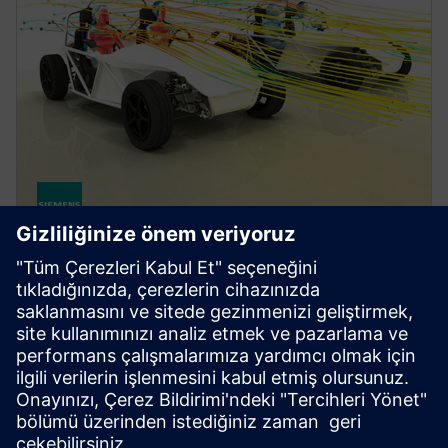
FLUIDS AND THERMAL
Simcenter STAR-CCM+ software
Improve product performance with multiphysics
computational fluid dynamics (CFD) software for
real-world conditions.