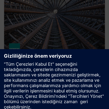
STRUCTURAL ANALYSIS FOR AEC
Simcenter S-Frame Foundation
Structural design software for deep and shallow
foundation analysis and design, supporting civil,
structural and geotechnical engineers.