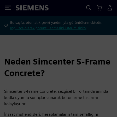
Siemens
Bu sayfa, otomatik çeviri yardımıyla görüntülenmektedir.
İngilizce olarak görüntülenmesini ister misiniz?
Neden Simcenter S-Frame
Concrete?
Simcenter S-Frame Concrete, sezgisel bir ortamda anında
kodla uyumlu sonuçlar sunarak betonarme tasarımı
kolaylaştırır.
İnşaat mühendisleri, hesaplamaların tam şeffaflığını