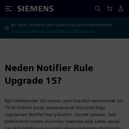
Siemens
Bu sayfa, otomatik çeviri yardımıyla görüntülenmektedir.
İngilizce olarak görüntülenmesini ister misiniz?
Neden Notifier Rule
Upgrade 15?
İlgili tetikleyiciler için hassas uyarı koşulları tanımlamak için
15 ek bildirim kuralı yapılandırarak Industrial Edge
uygulaması Notifier'ınızı yükseltin. Gerçek zamanlı, özel
bildirimlerle sistem durumları hakkında bilgi sahibi olmak
için akıllı telefonunuzu mobil alarm merkezine dönüştürün.