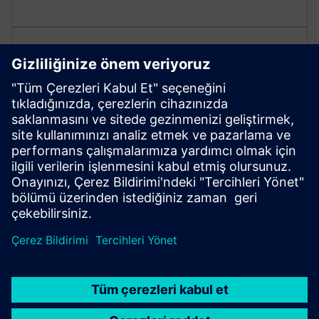
Industrial Edge entegrasyonu
Performance Insight veya Energy Manager gibi
Industrial Edge Apps ile entegre edin. Varlıklarınız için
birleşik, duyarlı bir işletim ortamı oluşturmak için
Notifier içindeki bu uygulamalardan bildirimleri
tetikleyin.