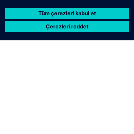
SIEMENS HAKKINDA
ŞIRKET BILGILERI
İLETIŞIME GEÇIN