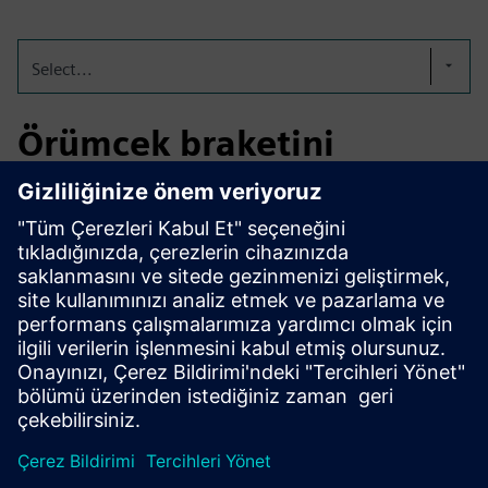
Select...
Örümcek braketini
optimize etme
3-matic, kafes yapıları, geometri arabirimlerini düzleştiren,
katı bölgeleri sabitleyen ve yapı işlemci teknolojisini
uygulayan Simcenter OptiStruct için optimize edilmiş bir
braketi geliştirdi. Tasarımı topoloji optimizasyonu
çıktısından hafif, baskıya hazır katmanlı üretim son
ürününe taşıdı.