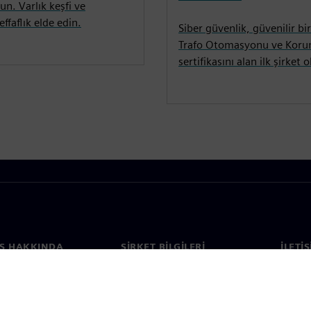
un. Varlık keşfi ve
ffaflık elde edin.
Siber güvenlik, güvenilir bi
Trafo Otomasyonu ve Koru
sertifikasını alan ilk şirket 
S HAKKINDA
ŞIRKET BILGILERI
İLETI
ızda
Şirket
İletiş
Yatırımcı ilişkileri
Dünya 