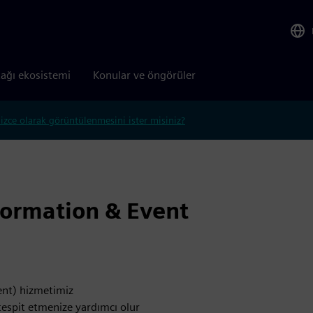
tağı ekosistemi
Konular ve öngörüler
lizce olarak görüntülenmesini ister misiniz?
formation & Event
nt) hizmetimiz
 tespit etmenize yardımcı olur