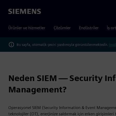
Siemens
Ürünler ve hizmetler
Çözümler
Endüstriler
İş or
Bu sayfa, otomatik çeviri yardımıyla görüntülenmektedir.
İngi
Neden SIEM — Security In
Management?
Operasyonel SIEM (Security Information & Event Manageme
teknolojiler (OT), enerjinize saldırmak için erken girişimleri