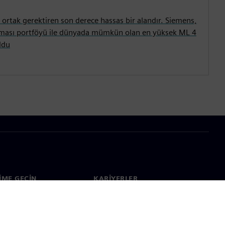
r ortak gerektiren son derece hassas bir alandır. Siemens,
ması portföyü ile dünyada mümkün olan en yüksek ML 4
oldu
ŞIME GEÇIN
KARIYERLER
im
İş & Kariyer
çapında ofisler
Açık pozisyonlar