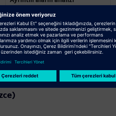
SIEM, günlükleri sınıflandırmak, gürültüyü azaltmak
ve anormallikleri tespit etmek için enerji otomasyonu
ve SCADA için küratörlü kural kümeleri kullanır. Bir
saldırgan anormalliği bulunursa, bir alarm tetiklenir
ve operatöre derhal haber verilir.
zce)