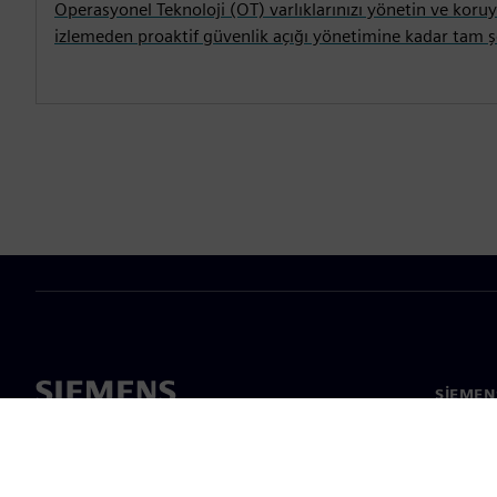
Operasyonel Teknoloji (OT) varlıklarınızı yönetin ve koruy
izlemeden proaktif güvenlik açığı yönetimine kadar tam şe
SIEMEN
Hakkım
Liderlik