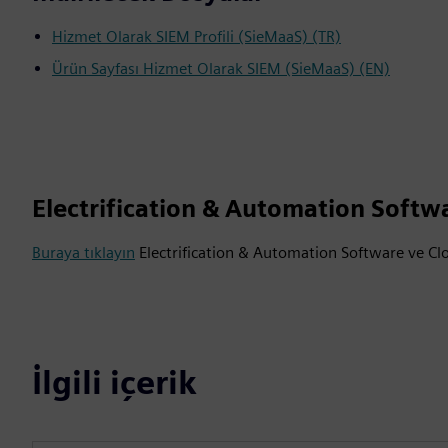
Hizmet Olarak SIEM Profili (SieMaaS) (TR)
Ürün Sayfası Hizmet Olarak SIEM (SieMaaS) (EN)
Electrification & Automation Softw
Buraya tıklayın
Electrification & Automation Software ve Cl
İlgili içerik