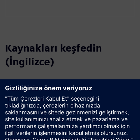
Kaynakları keşfedin
(İngilizce)
İndirilecek Dosyalar
Katalog SICAM FSI
SICAM FSI kullanıcının profili
İhale şartnameleri
SiePortal - Online mağaza