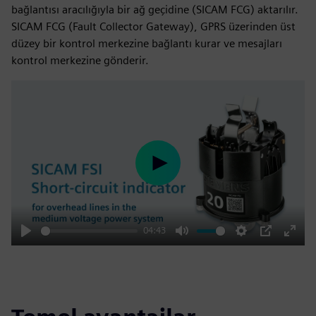
bağlantısı aracılığıyla bir ağ geçidine (SICAM FCG) aktarılır.
SICAM FCG (Fault Collector Gateway), GPRS üzerinden üst
düzey bir kontrol merkezine bağlantı kurar ve mesajları
kontrol merkezine gönderir.
Play
04:43
Play
Mute
Settings
PIP
Enter
fulls