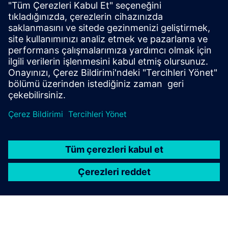
Blogu okuyun
PLM Bileşenleri ve genel olarak PLM pazarı hakkında yeni
bakış açıları edinin.
PLM Bileşenleri blogunu ziyaret edin