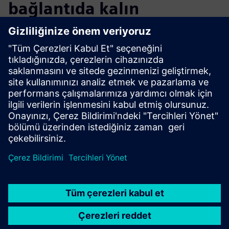
bağlantıda kalın
Blogu okuyun
PLM Bileşenleri ve genel olarak PLM pazarı hakkında yeni
bakış açıları edinin.
PLM Bileşenleri blogunu ziyaret edin