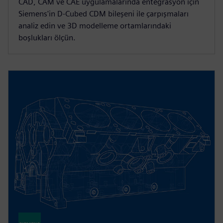
CAD, CAM ve CAE uygulamalarında entegrasyon için
Siemens'in D-Cubed CDM bileşeni ile çarpışmaları
analiz edin ve 3D modelleme ortamlarındaki
boşlukları ölçün.